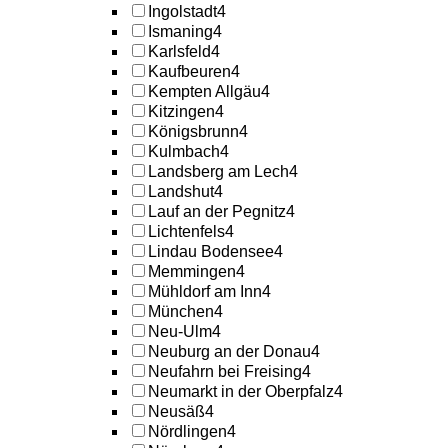
Ingolstadt
4
Ismaning
4
Karlsfeld
4
Kaufbeuren
4
Kempten Allgäu
4
Kitzingen
4
Königsbrunn
4
Kulmbach
4
Landsberg am Lech
4
Landshut
4
Lauf an der Pegnitz
4
Lichtenfels
4
Lindau Bodensee
4
Memmingen
4
Mühldorf am Inn
4
München
4
Neu-Ulm
4
Neuburg an der Donau
4
Neufahrn bei Freising
4
Neumarkt in der Oberpfalz
4
Neusäß
4
Nördlingen
4