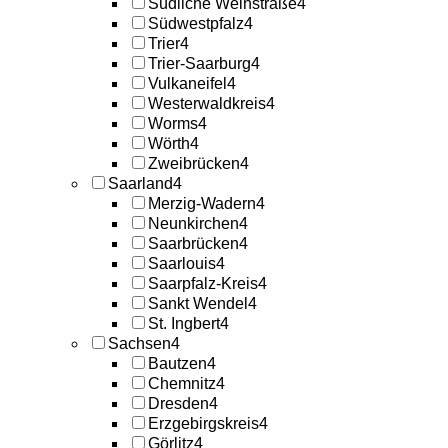
Südliche Weinstraße
4
Südwestpfalz
4
Trier
4
Trier-Saarburg
4
Vulkaneifel
4
Westerwaldkreis
4
Worms
4
Wörth
4
Zweibrücken
4
Saarland
4
Merzig-Wadern
4
Neunkirchen
4
Saarbrücken
4
Saarlouis
4
Saarpfalz-Kreis
4
Sankt Wendel
4
St. Ingbert
4
Sachsen
4
Bautzen
4
Chemnitz
4
Dresden
4
Erzgebirgskreis
4
Görlitz
4