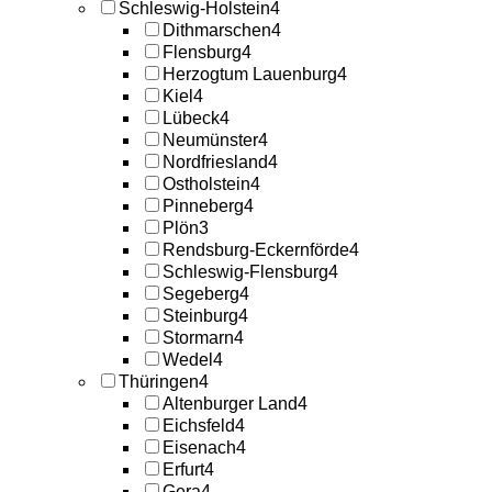
Schleswig-Holstein
4
Dithmarschen
4
Flensburg
4
Herzogtum Lauenburg
4
Kiel
4
Lübeck
4
Neumünster
4
Nordfriesland
4
Ostholstein
4
Pinneberg
4
Plön
3
Rendsburg-Eckernförde
4
Schleswig-Flensburg
4
Segeberg
4
Steinburg
4
Stormarn
4
Wedel
4
Thüringen
4
Altenburger Land
4
Eichsfeld
4
Eisenach
4
Erfurt
4
Gera
4