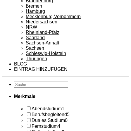
Brandenburg
Bremen
Hamburg
Mecklenburg-Vorpommern
Niedersachsen
NRW
Rheinland-Pfalz
Saarland
Sachsen-Anhalt
Sachsen
Schleswig-Holstein
Thüringen
BLOG
EINTRAG HINZUFÜGEN
Merkmale
Abendstudium
1
Berufsbegleitend
5
Duales Studium
0
Fernstudium
4