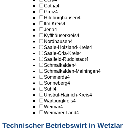
Gotha
4
Greiz
4
Hildburghausen
4
Ilm-Kreis
4
Jena
4
Kyffhäuserkreis
4
Nordhausen
4
Saale-Holzland-Kreis
4
Saale-Orla-Kreis
4
Saalfeld-Rudolstadt
4
Schmalkalden
4
Schmalkalden-Meiningen
4
Sömmerda
4
Sonneberg
4
Suhl
4
Unstrut-Hainich-Kreis
4
Wartburgkreis
4
Weimar
4
Weimarer Land
4
Technischer Betriebswirt in Wetzlar