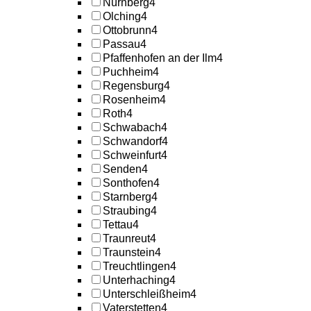
Nürnberg
4
Olching
4
Ottobrunn
4
Passau
4
Pfaffenhofen an der Ilm
4
Puchheim
4
Regensburg
4
Rosenheim
4
Roth
4
Schwabach
4
Schwandorf
4
Schweinfurt
4
Senden
4
Sonthofen
4
Starnberg
4
Straubing
4
Tettau
4
Traunreut
4
Traunstein
4
Treuchtlingen
4
Unterhaching
4
Unterschleißheim
4
Vaterstetten
4