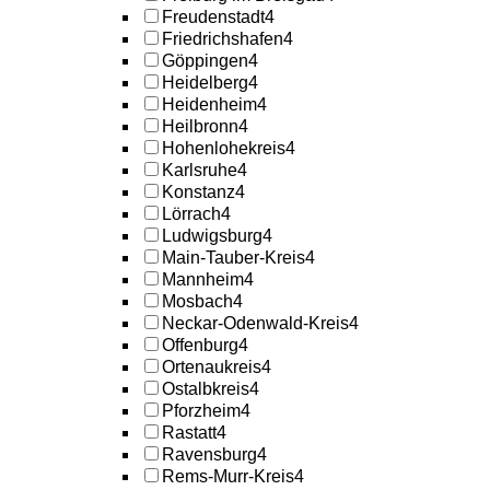
Freudenstadt
4
Friedrichshafen
4
Göppingen
4
Heidelberg
4
Heidenheim
4
Heilbronn
4
Hohenlohekreis
4
Karlsruhe
4
Konstanz
4
Lörrach
4
Ludwigsburg
4
Main-Tauber-Kreis
4
Mannheim
4
Mosbach
4
Neckar-Odenwald-Kreis
4
Offenburg
4
Ortenaukreis
4
Ostalbkreis
4
Pforzheim
4
Rastatt
4
Ravensburg
4
Rems-Murr-Kreis
4