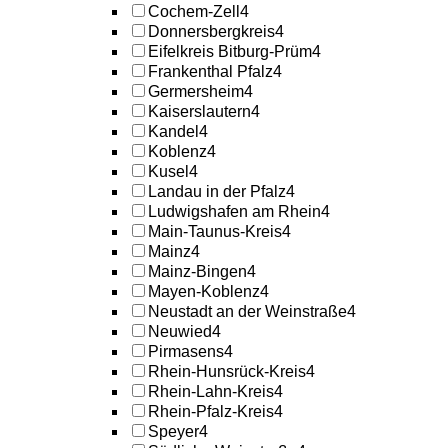
Cochem-Zell
4
Donnersbergkreis
4
Eifelkreis Bitburg-Prüm
4
Frankenthal Pfalz
4
Germersheim
4
Kaiserslautern
4
Kandel
4
Koblenz
4
Kusel
4
Landau in der Pfalz
4
Ludwigshafen am Rhein
4
Main-Taunus-Kreis
4
Mainz
4
Mainz-Bingen
4
Mayen-Koblenz
4
Neustadt an der Weinstraße
4
Neuwied
4
Pirmasens
4
Rhein-Hunsrück-Kreis
4
Rhein-Lahn-Kreis
4
Rhein-Pfalz-Kreis
4
Speyer
4