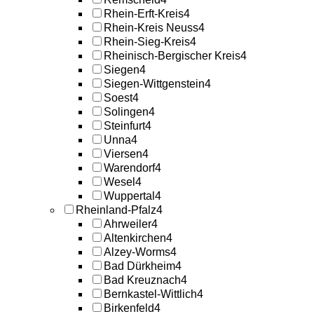
Rhein-Erft-Kreis
4
Rhein-Kreis Neuss
4
Rhein-Sieg-Kreis
4
Rheinisch-Bergischer Kreis
4
Siegen
4
Siegen-Wittgenstein
4
Soest
4
Solingen
4
Steinfurt
4
Unna
4
Viersen
4
Warendorf
4
Wesel
4
Wuppertal
4
Rheinland-Pfalz
4
Ahrweiler
4
Altenkirchen
4
Alzey-Worms
4
Bad Dürkheim
4
Bad Kreuznach
4
Bernkastel-Wittlich
4
Birkenfeld
4