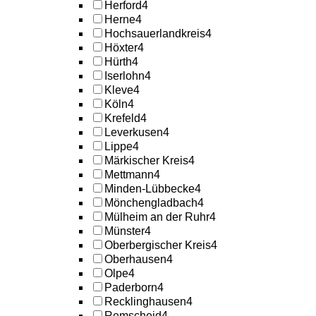
Herford
4
Herne
4
Hochsauerlandkreis
4
Höxter
4
Hürth
4
Iserlohn
4
Kleve
4
Köln
4
Krefeld
4
Leverkusen
4
Lippe
4
Märkischer Kreis
4
Mettmann
4
Minden-Lübbecke
4
Mönchengladbach
4
Mülheim an der Ruhr
4
Münster
4
Oberbergischer Kreis
4
Oberhausen
4
Olpe
4
Paderborn
4
Recklinghausen
4
Remscheid
4