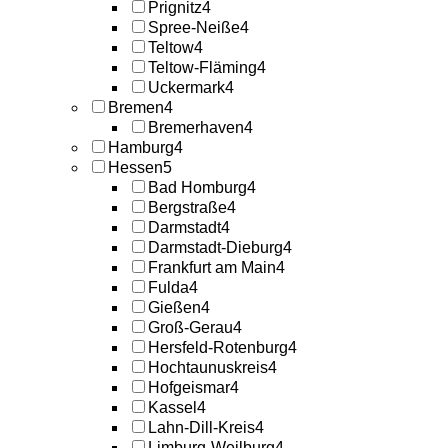
Prignitz
4
Spree-Neiße
4
Teltow
4
Teltow-Fläming
4
Uckermark
4
Bremen
4
Bremerhaven
4
Hamburg
4
Hessen
5
Bad Homburg
4
Bergstraße
4
Darmstadt
4
Darmstadt-Dieburg
4
Frankfurt am Main
4
Fulda
4
Gießen
4
Groß-Gerau
4
Hersfeld-Rotenburg
4
Hochtaunuskreis
4
Hofgeismar
4
Kassel
4
Lahn-Dill-Kreis
4
Limburg-Weilburg
4