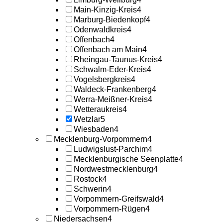
Main-Kinzig-Kreis
4
Marburg-Biedenkopf
4
Odenwaldkreis
4
Offenbach
4
Offenbach am Main
4
Rheingau-Taunus-Kreis
4
Schwalm-Eder-Kreis
4
Vogelsbergkreis
4
Waldeck-Frankenberg
4
Werra-Meißner-Kreis
4
Wetteraukreis
4
Wetzlar
5
Wiesbaden
4
Mecklenburg-Vorpommern
4
Ludwigslust-Parchim
4
Mecklenburgische Seenplatte
4
Nordwestmecklenburg
4
Rostock
4
Schwerin
4
Vorpommern-Greifswald
4
Vorpommern-Rügen
4
Niedersachsen
4