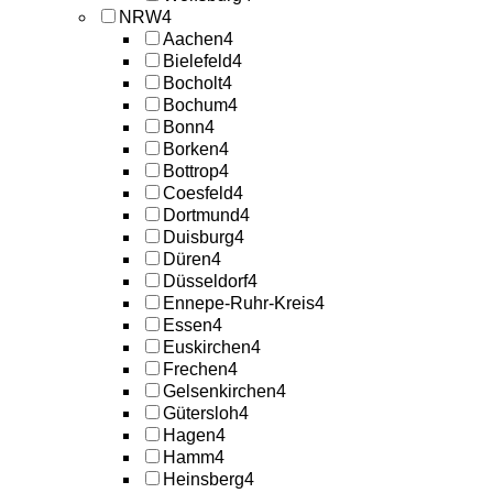
NRW
4
Aachen
4
Bielefeld
4
Bocholt
4
Bochum
4
Bonn
4
Borken
4
Bottrop
4
Coesfeld
4
Dortmund
4
Duisburg
4
Düren
4
Düsseldorf
4
Ennepe-Ruhr-Kreis
4
Essen
4
Euskirchen
4
Frechen
4
Gelsenkirchen
4
Gütersloh
4
Hagen
4
Hamm
4
Heinsberg
4