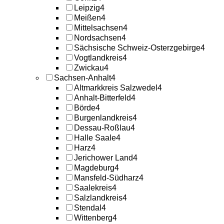
Leipzig
4
Meißen
4
Mittelsachsen
4
Nordsachsen
4
Sächsische Schweiz-Osterzgebirge
4
Vogtlandkreis
4
Zwickau
4
Sachsen-Anhalt
4
Altmarkkreis Salzwedel
4
Anhalt-Bitterfeld
4
Börde
4
Burgenlandkreis
4
Dessau-Roßlau
4
Halle Saale
4
Harz
4
Jerichower Land
4
Magdeburg
4
Mansfeld-Südharz
4
Saalekreis
4
Salzlandkreis
4
Stendal
4
Wittenberg
4