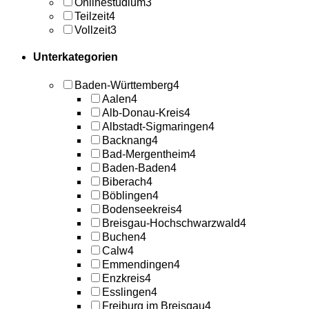
Onlinestudium
3
Teilzeit
4
Vollzeit
3
Unterkategorien
Baden-Württemberg
4
Aalen
4
Alb-Donau-Kreis
4
Albstadt-Sigmaringen
4
Backnang
4
Bad-Mergentheim
4
Baden-Baden
4
Biberach
4
Böblingen
4
Bodenseekreis
4
Breisgau-Hochschwarzwald
4
Buchen
4
Calw
4
Emmendingen
4
Enzkreis
4
Esslingen
4
Freiburg im Breisgau
4