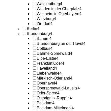
Waldkraiburg
4
Weiden in der Oberpfalz
4
Weilheim in Oberbayern
4
Würzburg
4
Zirndorf
4
Berlin
4
Brandenburg
4
Barnim
4
Brandenburg an der Havel
4
Cottbus
4
Dahme-Spreewald
4
Elbe-Elster
4
Frankfurt Oder
4
Havelland
4
Liebenwalde
4
Märkisch-Oderland
4
Oberhavel
4
Oberspreewald-Lausitz
4
Oder-Spree
4
Ostprignitz-Ruppin
4
Potsdam
4
Potsdam-Mittelmark
4