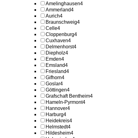
Amelinghausen
4
Ammerland
4
Aurich
4
Braunschweig
4
Celle
4
Cloppenburg
4
Cuxhaven
4
Delmenhorst
4
Diepholz
4
Emden
4
Emsland
4
Friesland
4
Gifhorn
4
Goslar
4
Göttingen
4
Grafschaft Bentheim
4
Hameln-Pyrmont
4
Hannover
4
Harburg
4
Heidekreis
4
Helmstedt
4
Hildesheim
4