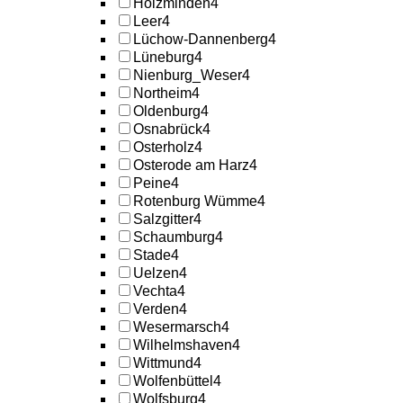
Holzminden
4
Leer
4
Lüchow-Dannenberg
4
Lüneburg
4
Nienburg_Weser
4
Northeim
4
Oldenburg
4
Osnabrück
4
Osterholz
4
Osterode am Harz
4
Peine
4
Rotenburg Wümme
4
Salzgitter
4
Schaumburg
4
Stade
4
Uelzen
4
Vechta
4
Verden
4
Wesermarsch
4
Wilhelmshaven
4
Wittmund
4
Wolfenbüttel
4
Wolfsburg
4