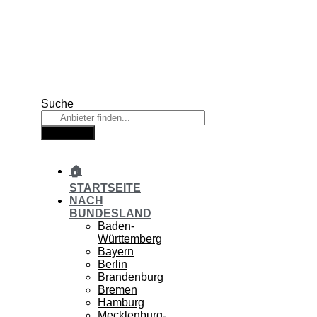
Zum
Inhalt
springen
Suche
Suche
🏠
STARTSEITE
NACH
BUNDESLAND
Baden-
Württemberg
Bayern
Berlin
Brandenburg
Bremen
Hamburg
Mecklenburg-