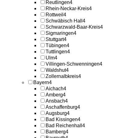
Reutlingen
4
Rhein-Neckar-Kreis
4
Rottweil
4
Schwäbisch Hall
4
Schwarzwald-Baar-Kreis
4
Sigmaringen
4
Stuttgart
4
Tübingen
4
Tuttlingen
4
Ulm
4
Villingen-Schwenningen
4
Waldshut
4
Zollernalbkreis
4
Bayern
4
Aichach
4
Amberg
4
Ansbach
4
Aschaffenburg
4
Augsburg
4
Bad Kissingen
4
Bad Reichenhall
4
Bamberg
4
Bayreuth
4