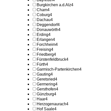
Burgkirchen a.d.Alz
4
Cham
4
Coburg
4
Dachau
4
Deggendorf
4
Donauwörth
4
Erding
4
Erlangen
4
Forchheim
4
Freising
4
Friedberg
4
Fürstenfeldbruck
4
Fürth
4
Garmisch-Partenkirchen
4
Gauting
4
Geretsried
4
Germering
4
Gersthofen
4
Günzburg
4
Haar
4
Herzogenaurach
4
Hof Saale
4