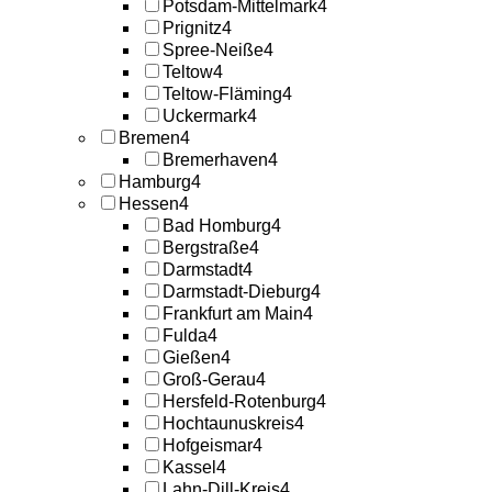
Potsdam-Mittelmark
4
Prignitz
4
Spree-Neiße
4
Teltow
4
Teltow-Fläming
4
Uckermark
4
Bremen
4
Bremerhaven
4
Hamburg
4
Hessen
4
Bad Homburg
4
Bergstraße
4
Darmstadt
4
Darmstadt-Dieburg
4
Frankfurt am Main
4
Fulda
4
Gießen
4
Groß-Gerau
4
Hersfeld-Rotenburg
4
Hochtaunuskreis
4
Hofgeismar
4
Kassel
4
Lahn-Dill-Kreis
4