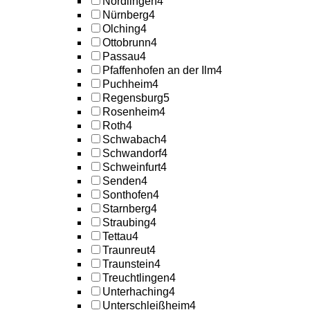
Nördlingen
4
Nürnberg
4
Olching
4
Ottobrunn
4
Passau
4
Pfaffenhofen an der Ilm
4
Puchheim
4
Regensburg
5
Rosenheim
4
Roth
4
Schwabach
4
Schwandorf
4
Schweinfurt
4
Senden
4
Sonthofen
4
Starnberg
4
Straubing
4
Tettau
4
Traunreut
4
Traunstein
4
Treuchtlingen
4
Unterhaching
4
Unterschleißheim
4