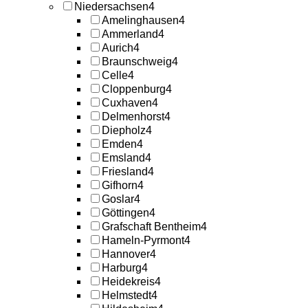
Niedersachsen
4
Amelinghausen
4
Ammerland
4
Aurich
4
Braunschweig
4
Celle
4
Cloppenburg
4
Cuxhaven
4
Delmenhorst
4
Diepholz
4
Emden
4
Emsland
4
Friesland
4
Gifhorn
4
Goslar
4
Göttingen
4
Grafschaft Bentheim
4
Hameln-Pyrmont
4
Hannover
4
Harburg
4
Heidekreis
4
Helmstedt
4