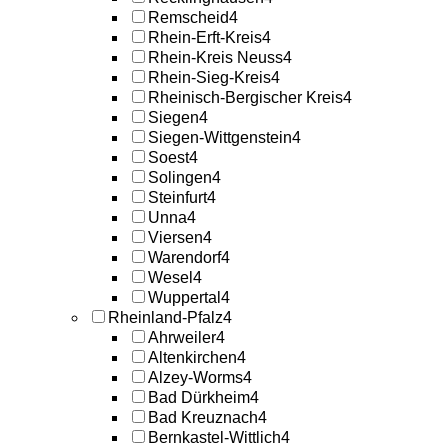
Remscheid
4
Rhein-Erft-Kreis
4
Rhein-Kreis Neuss
4
Rhein-Sieg-Kreis
4
Rheinisch-Bergischer Kreis
4
Siegen
4
Siegen-Wittgenstein
4
Soest
4
Solingen
4
Steinfurt
4
Unna
4
Viersen
4
Warendorf
4
Wesel
4
Wuppertal
4
Rheinland-Pfalz
4
Ahrweiler
4
Altenkirchen
4
Alzey-Worms
4
Bad Dürkheim
4
Bad Kreuznach
4
Bernkastel-Wittlich
4