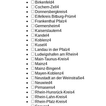
Birkenfeld
4
Cochem-Zell
4
Donnersbergkreis
4
Eifelkreis Bitburg-Prüm
4
Frankenthal Pfalz
4
Germersheim
4
Kaiserslautern
4
Kandel
4
Koblenz
4
Kusel
4
Landau in der Pfalz
4
Ludwigshafen am Rhein
4
Main-Taunus-Kreis
4
Mainz
4
Mainz-Bingen
4
Mayen-Koblenz
4
Neustadt an der Weinstraße
4
Neuwied
4
Pirmasens
4
Rhein-Hunsrück-Kreis
4
Rhein-Lahn-Kreis
4
Rhein-Pfalz-Kreis
4