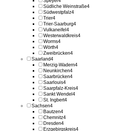
Speyer
4
Südliche Weinstraße
4
Südwestpfalz
4
Trier
4
Trier-Saarburg
4
Vulkaneifel
4
Westerwaldkreis
4
Worms
4
Wörth
4
Zweibrücken
4
Saarland
4
Merzig-Wadern
4
Neunkirchen
4
Saarbrücken
4
Saarlouis
4
Saarpfalz-Kreis
4
Sankt Wendel
4
St. Ingbert
4
Sachsen
4
Bautzen
4
Chemnitz
4
Dresden
4
Erzgebirgskreis
4