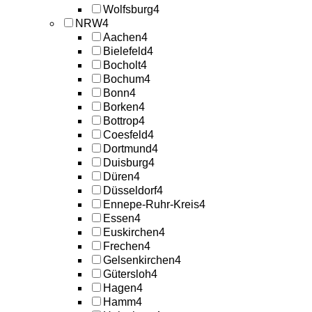
Wolfsburg
4
NRW
4
Aachen
4
Bielefeld
4
Bocholt
4
Bochum
4
Bonn
4
Borken
4
Bottrop
4
Coesfeld
4
Dortmund
4
Duisburg
4
Düren
4
Düsseldorf
4
Ennepe-Ruhr-Kreis
4
Essen
4
Euskirchen
4
Frechen
4
Gelsenkirchen
4
Gütersloh
4
Hagen
4
Hamm
4