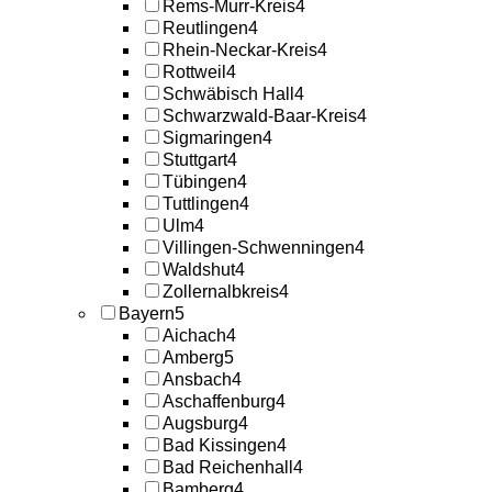
Rems-Murr-Kreis
4
Reutlingen
4
Rhein-Neckar-Kreis
4
Rottweil
4
Schwäbisch Hall
4
Schwarzwald-Baar-Kreis
4
Sigmaringen
4
Stuttgart
4
Tübingen
4
Tuttlingen
4
Ulm
4
Villingen-Schwenningen
4
Waldshut
4
Zollernalbkreis
4
Bayern
5
Aichach
4
Amberg
5
Ansbach
4
Aschaffenburg
4
Augsburg
4
Bad Kissingen
4
Bad Reichenhall
4
Bamberg
4