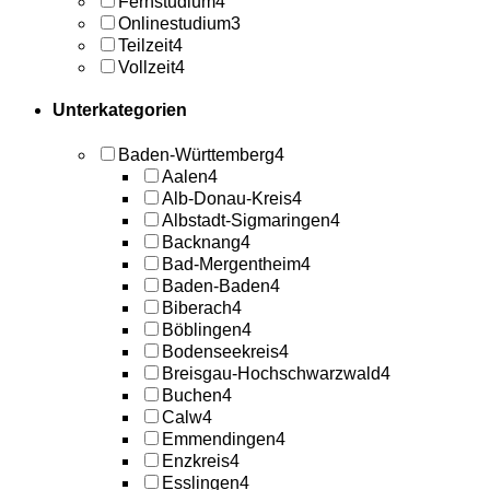
Fernstudium
4
Onlinestudium
3
Teilzeit
4
Vollzeit
4
Unterkategorien
Baden-Württemberg
4
Aalen
4
Alb-Donau-Kreis
4
Albstadt-Sigmaringen
4
Backnang
4
Bad-Mergentheim
4
Baden-Baden
4
Biberach
4
Böblingen
4
Bodenseekreis
4
Breisgau-Hochschwarzwald
4
Buchen
4
Calw
4
Emmendingen
4
Enzkreis
4
Esslingen
4