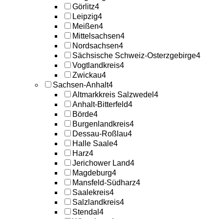
Görlitz
4
Leipzig
4
Meißen
4
Mittelsachsen
4
Nordsachsen
4
Sächsische Schweiz-Osterzgebirge
4
Vogtlandkreis
4
Zwickau
4
Sachsen-Anhalt
4
Altmarkkreis Salzwedel
4
Anhalt-Bitterfeld
4
Börde
4
Burgenlandkreis
4
Dessau-Roßlau
4
Halle Saale
4
Harz
4
Jerichower Land
4
Magdeburg
4
Mansfeld-Südharz
4
Saalekreis
4
Salzlandkreis
4
Stendal
4