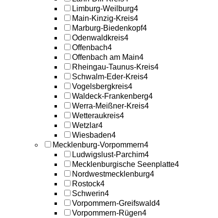
Limburg-Weilburg
4
Main-Kinzig-Kreis
4
Marburg-Biedenkopf
4
Odenwaldkreis
4
Offenbach
4
Offenbach am Main
4
Rheingau-Taunus-Kreis
4
Schwalm-Eder-Kreis
4
Vogelsbergkreis
4
Waldeck-Frankenberg
4
Werra-Meißner-Kreis
4
Wetteraukreis
4
Wetzlar
4
Wiesbaden
4
Mecklenburg-Vorpommern
4
Ludwigslust-Parchim
4
Mecklenburgische Seenplatte
4
Nordwestmecklenburg
4
Rostock
4
Schwerin
4
Vorpommern-Greifswald
4
Vorpommern-Rügen
4