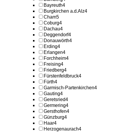
Bayreuth
4
Burgkirchen a.d.Alz
4
Cham
5
Coburg
4
Dachau
4
Deggendorf
4
Donauwörth
4
Erding
4
Erlangen
4
Forchheim
4
Freising
4
Friedberg
4
Fürstenfeldbruck
4
Fürth
4
Garmisch-Partenkirchen
4
Gauting
4
Geretsried
4
Germering
4
Gersthofen
4
Günzburg
4
Haar
4
Herzogenaurach
4