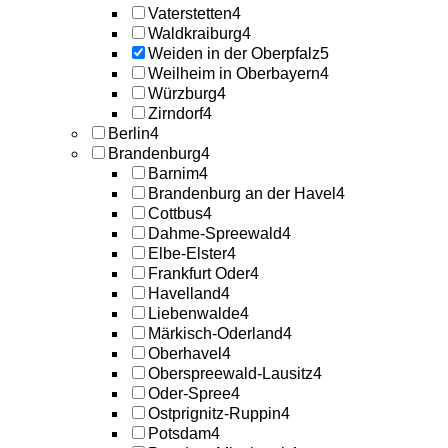
Vaterstetten
4
Waldkraiburg
4
Weiden in der Oberpfalz
5
Weilheim in Oberbayern
4
Würzburg
4
Zirndorf
4
Berlin
4
Brandenburg
4
Barnim
4
Brandenburg an der Havel
4
Cottbus
4
Dahme-Spreewald
4
Elbe-Elster
4
Frankfurt Oder
4
Havelland
4
Liebenwalde
4
Märkisch-Oderland
4
Oberhavel
4
Oberspreewald-Lausitz
4
Oder-Spree
4
Ostprignitz-Ruppin
4
Potsdam
4