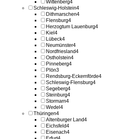
Wittenberg
4
Schleswig-Holstein
4
Dithmarschen
4
Flensburg
4
Herzogtum Lauenburg
4
Kiel
4
Lübeck
4
Neumünster
4
Nordfriesland
4
Ostholstein
4
Pinneberg
4
Plön
3
Rendsburg-Eckernförde
4
Schleswig-Flensburg
4
Segeberg
4
Steinburg
4
Stormarn
4
Wedel
4
Thüringen
4
Altenburger Land
4
Eichsfeld
4
Eisenach
4
Erfurt
4