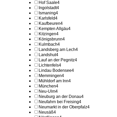
Hof Saale
4
Ingolstadt
4
Ismaning
4
Karlsfeld
4
Kaufbeuren
4
Kempten Allgäu
4
Kitzingen
4
Königsbrunn
4
Kulmbach
4
Landsberg am Lech
4
Landshut
4
Lauf an der Pegnitz
4
Lichtenfels
4
Lindau Bodensee
4
Memmingen
4
Mühldorf am Inn
4
München
4
Neu-Ulm
4
Neuburg an der Donau
4
Neufahrn bei Freising
4
Neumarkt in der Oberpfalz
4
Neusäß
4