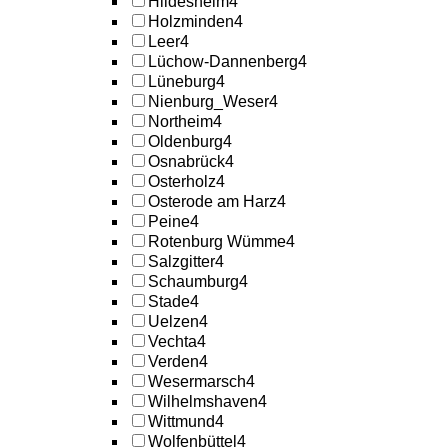
Hildesheim
4
Holzminden
4
Leer
4
Lüchow-Dannenberg
4
Lüneburg
4
Nienburg_Weser
4
Northeim
4
Oldenburg
4
Osnabrück
4
Osterholz
4
Osterode am Harz
4
Peine
4
Rotenburg Wümme
4
Salzgitter
4
Schaumburg
4
Stade
4
Uelzen
4
Vechta
4
Verden
4
Wesermarsch
4
Wilhelmshaven
4
Wittmund
4
Wolfenbüttel
4