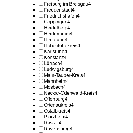
Freiburg im Breisgau
4
Freudenstadt
4
Friedrichshafen
4
Göppingen
4
Heidelberg
4
Heidenheim
4
Heilbronn
4
Hohenlohekreis
4
Karlsruhe
4
Konstanz
4
Lörrach
4
Ludwigsburg
4
Main-Tauber-Kreis
4
Mannheim
4
Mosbach
4
Neckar-Odenwald-Kreis
4
Offenburg
4
Ortenaukreis
4
Ostalbkreis
4
Pforzheim
4
Rastatt
4
Ravensburg
4