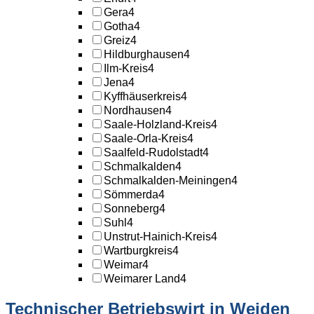
Gera
4
Gotha
4
Greiz
4
Hildburghausen
4
Ilm-Kreis
4
Jena
4
Kyffhäuserkreis
4
Nordhausen
4
Saale-Holzland-Kreis
4
Saale-Orla-Kreis
4
Saalfeld-Rudolstadt
4
Schmalkalden
4
Schmalkalden-Meiningen
4
Sömmerda
4
Sonneberg
4
Suhl
4
Unstrut-Hainich-Kreis
4
Wartburgkreis
4
Weimar
4
Weimarer Land
4
Technischer Betriebswirt in Weiden