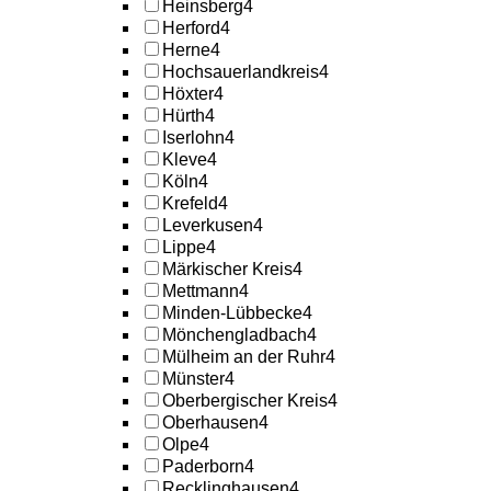
Heinsberg
4
Herford
4
Herne
4
Hochsauerlandkreis
4
Höxter
4
Hürth
4
Iserlohn
4
Kleve
4
Köln
4
Krefeld
4
Leverkusen
4
Lippe
4
Märkischer Kreis
4
Mettmann
4
Minden-Lübbecke
4
Mönchengladbach
4
Mülheim an der Ruhr
4
Münster
4
Oberbergischer Kreis
4
Oberhausen
4
Olpe
4
Paderborn
4
Recklinghausen
4