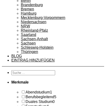
Berlin
Brandenburg
Bremen
Hamburg
Mecklenburg-Vorpommern
Niedersachsen
NRW
Rheinland-Pfalz
Saarland
Sachsen-Anhalt
Sachsen
Schleswig-Holstein
Thüringen
BLOG
EINTRAG HINZUFÜGEN
Merkmale
Abendstudium
1
Berufsbegleitend
5
Duales Studium
0