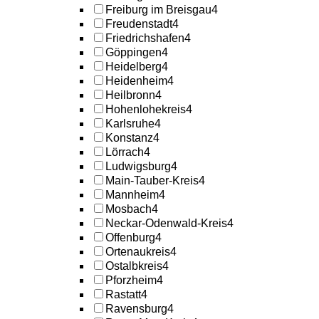
Freiburg im Breisgau
4
Freudenstadt
4
Friedrichshafen
4
Göppingen
4
Heidelberg
4
Heidenheim
4
Heilbronn
4
Hohenlohekreis
4
Karlsruhe
4
Konstanz
4
Lörrach
4
Ludwigsburg
4
Main-Tauber-Kreis
4
Mannheim
4
Mosbach
4
Neckar-Odenwald-Kreis
4
Offenburg
4
Ortenaukreis
4
Ostalbkreis
4
Pforzheim
4
Rastatt
4
Ravensburg
4