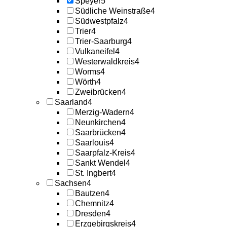
Speyer
5
Südliche Weinstraße
4
Südwestpfalz
4
Trier
4
Trier-Saarburg
4
Vulkaneifel
4
Westerwaldkreis
4
Worms
4
Wörth
4
Zweibrücken
4
Saarland
4
Merzig-Wadern
4
Neunkirchen
4
Saarbrücken
4
Saarlouis
4
Saarpfalz-Kreis
4
Sankt Wendel
4
St. Ingbert
4
Sachsen
4
Bautzen
4
Chemnitz
4
Dresden
4
Erzgebirgskreis
4