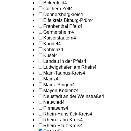
Birkenfeld
4
Cochem-Zell
4
Donnersbergkreis
4
Eifelkreis Bitburg-Prüm
4
Frankenthal Pfalz
4
Germersheim
4
Kaiserslautern
4
Kandel
4
Koblenz
4
Kusel
4
Landau in der Pfalz
4
Ludwigshafen am Rhein
4
Main-Taunus-Kreis
4
Mainz
4
Mainz-Bingen
4
Mayen-Koblenz
4
Neustadt an der Weinstraße
4
Neuwied
4
Pirmasens
4
Rhein-Hunsrück-Kreis
4
Rhein-Lahn-Kreis
4
Rhein-Pfalz-Kreis
4