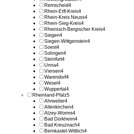
Remscheid
4
Rhein-Erft-Kreis
4
Rhein-Kreis Neuss
4
Rhein-Sieg-Kreis
4
Rheinisch-Bergischer Kreis
4
Siegen
4
Siegen-Wittgenstein
4
Soest
4
Solingen
4
Steinfurt
4
Unna
4
Viersen
4
Warendorf
4
Wesel
4
Wuppertal
4
Rheinland-Pfalz
5
Ahrweiler
4
Altenkirchen
4
Alzey-Worms
4
Bad Dürkheim
4
Bad Kreuznach
4
Bernkastel-Wittlich
4