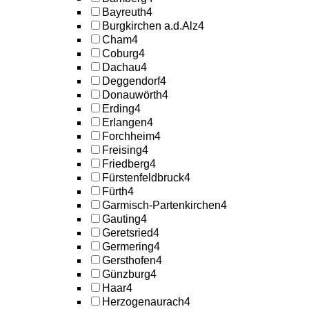
Bayreuth
4
Burgkirchen a.d.Alz
4
Cham
4
Coburg
4
Dachau
4
Deggendorf
4
Donauwörth
4
Erding
4
Erlangen
4
Forchheim
4
Freising
4
Friedberg
4
Fürstenfeldbruck
4
Fürth
4
Garmisch-Partenkirchen
4
Gauting
4
Geretsried
4
Germering
4
Gersthofen
4
Günzburg
4
Haar
4
Herzogenaurach
4