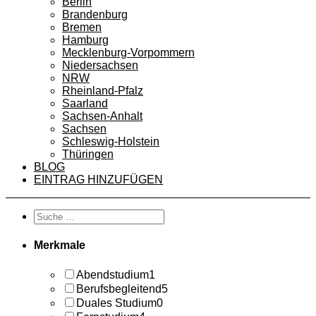
Berlin
Brandenburg
Bremen
Hamburg
Mecklenburg-Vorpommern
Niedersachsen
NRW
Rheinland-Pfalz
Saarland
Sachsen-Anhalt
Sachsen
Schleswig-Holstein
Thüringen
BLOG
EINTRAG HINZUFÜGEN
Merkmale
Abendstudium
1
Berufsbegleitend
5
Duales Studium
0