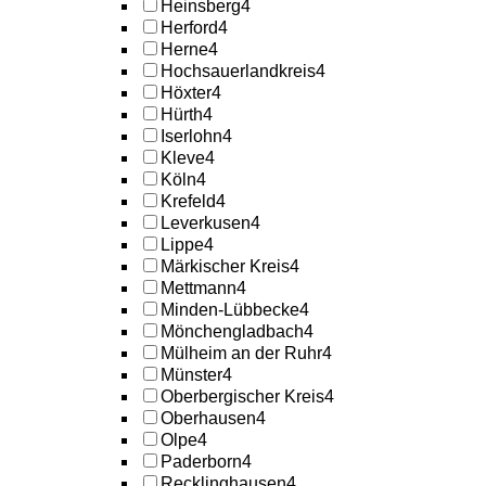
Heinsberg
4
Herford
4
Herne
4
Hochsauerlandkreis
4
Höxter
4
Hürth
4
Iserlohn
4
Kleve
4
Köln
4
Krefeld
4
Leverkusen
4
Lippe
4
Märkischer Kreis
4
Mettmann
4
Minden-Lübbecke
4
Mönchengladbach
4
Mülheim an der Ruhr
4
Münster
4
Oberbergischer Kreis
4
Oberhausen
4
Olpe
4
Paderborn
4
Recklinghausen
4