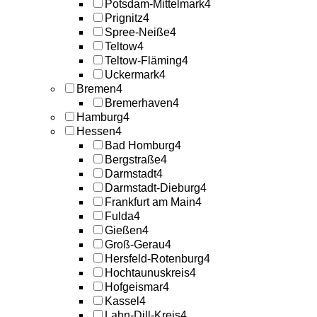
Potsdam-Mittelmark
4
Prignitz
4
Spree-Neiße
4
Teltow
4
Teltow-Fläming
4
Uckermark
4
Bremen
4
Bremerhaven
4
Hamburg
4
Hessen
4
Bad Homburg
4
Bergstraße
4
Darmstadt
4
Darmstadt-Dieburg
4
Frankfurt am Main
4
Fulda
4
Gießen
4
Groß-Gerau
4
Hersfeld-Rotenburg
4
Hochtaunuskreis
4
Hofgeismar
4
Kassel
4
Lahn-Dill-Kreis
4