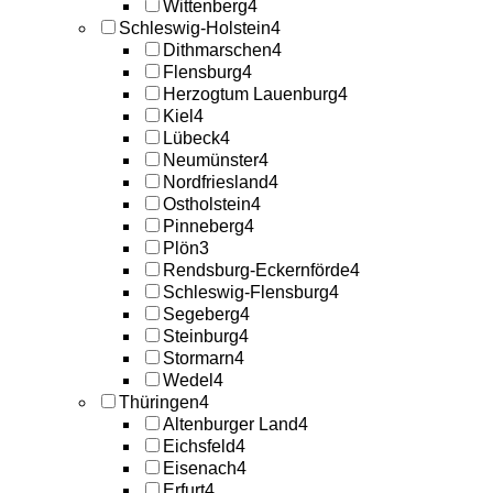
Wittenberg
4
Schleswig-Holstein
4
Dithmarschen
4
Flensburg
4
Herzogtum Lauenburg
4
Kiel
4
Lübeck
4
Neumünster
4
Nordfriesland
4
Ostholstein
4
Pinneberg
4
Plön
3
Rendsburg-Eckernförde
4
Schleswig-Flensburg
4
Segeberg
4
Steinburg
4
Stormarn
4
Wedel
4
Thüringen
4
Altenburger Land
4
Eichsfeld
4
Eisenach
4
Erfurt
4