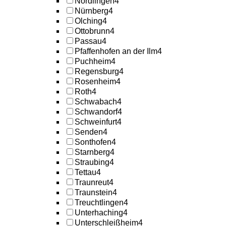
Nördlingen
4
Nürnberg
4
Olching
4
Ottobrunn
4
Passau
4
Pfaffenhofen an der Ilm
4
Puchheim
4
Regensburg
4
Rosenheim
4
Roth
4
Schwabach
4
Schwandorf
4
Schweinfurt
4
Senden
4
Sonthofen
4
Starnberg
4
Straubing
4
Tettau
4
Traunreut
4
Traunstein
4
Treuchtlingen
4
Unterhaching
4
Unterschleißheim
4