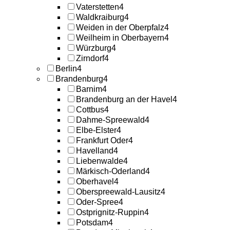
Vaterstetten
4
Waldkraiburg
4
Weiden in der Oberpfalz
4
Weilheim in Oberbayern
4
Würzburg
4
Zirndorf
4
Berlin
4
Brandenburg
4
Barnim
4
Brandenburg an der Havel
4
Cottbus
4
Dahme-Spreewald
4
Elbe-Elster
4
Frankfurt Oder
4
Havelland
4
Liebenwalde
4
Märkisch-Oderland
4
Oberhavel
4
Oberspreewald-Lausitz
4
Oder-Spree
4
Ostprignitz-Ruppin
4
Potsdam
4