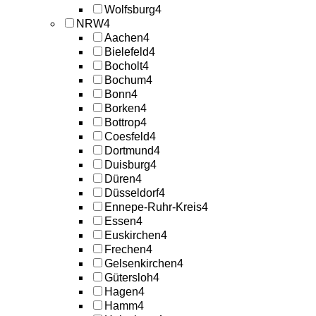
Wolfsburg
4
NRW
4
Aachen
4
Bielefeld
4
Bocholt
4
Bochum
4
Bonn
4
Borken
4
Bottrop
4
Coesfeld
4
Dortmund
4
Duisburg
4
Düren
4
Düsseldorf
4
Ennepe-Ruhr-Kreis
4
Essen
4
Euskirchen
4
Frechen
4
Gelsenkirchen
4
Gütersloh
4
Hagen
4
Hamm
4