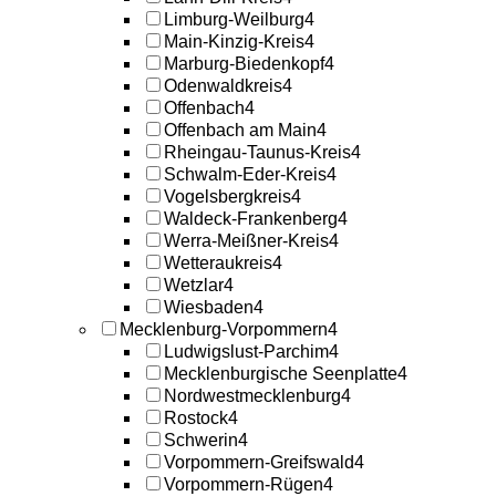
Limburg-Weilburg
4
Main-Kinzig-Kreis
4
Marburg-Biedenkopf
4
Odenwaldkreis
4
Offenbach
4
Offenbach am Main
4
Rheingau-Taunus-Kreis
4
Schwalm-Eder-Kreis
4
Vogelsbergkreis
4
Waldeck-Frankenberg
4
Werra-Meißner-Kreis
4
Wetteraukreis
4
Wetzlar
4
Wiesbaden
4
Mecklenburg-Vorpommern
4
Ludwigslust-Parchim
4
Mecklenburgische Seenplatte
4
Nordwestmecklenburg
4
Rostock
4
Schwerin
4
Vorpommern-Greifswald
4
Vorpommern-Rügen
4