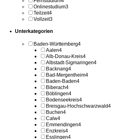
Fernstudium
4
Onlinestudium
3
Teilzeit
4
Vollzeit
3
Unterkategorien
Baden-Württemberg
4
Aalen
4
Alb-Donau-Kreis
4
Albstadt-Sigmaringen
4
Backnang
4
Bad-Mergentheim
4
Baden-Baden
4
Biberach
4
Böblingen
4
Bodenseekreis
4
Breisgau-Hochschwarzwald
4
Buchen
4
Calw
4
Emmendingen
4
Enzkreis
4
Esslingen
4