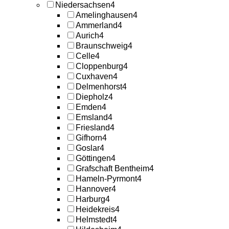
Niedersachsen
4
Amelinghausen
4
Ammerland
4
Aurich
4
Braunschweig
4
Celle
4
Cloppenburg
4
Cuxhaven
4
Delmenhorst
4
Diepholz
4
Emden
4
Emsland
4
Friesland
4
Gifhorn
4
Goslar
4
Göttingen
4
Grafschaft Bentheim
4
Hameln-Pyrmont
4
Hannover
4
Harburg
4
Heidekreis
4
Helmstedt
4