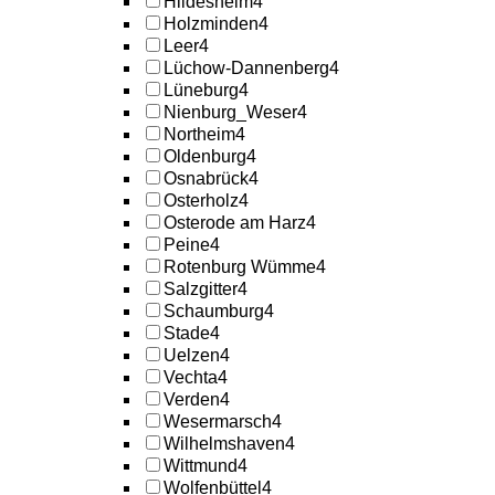
Hildesheim
4
Holzminden
4
Leer
4
Lüchow-Dannenberg
4
Lüneburg
4
Nienburg_Weser
4
Northeim
4
Oldenburg
4
Osnabrück
4
Osterholz
4
Osterode am Harz
4
Peine
4
Rotenburg Wümme
4
Salzgitter
4
Schaumburg
4
Stade
4
Uelzen
4
Vechta
4
Verden
4
Wesermarsch
4
Wilhelmshaven
4
Wittmund
4
Wolfenbüttel
4