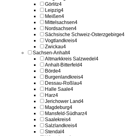
Görlitz
4
Leipzig
4
Meißen
4
Mittelsachsen
4
Nordsachsen
4
Sächsische Schweiz-Osterzgebirge
4
Vogtlandkreis
4
Zwickau
4
Sachsen-Anhalt
4
Altmarkkreis Salzwedel
4
Anhalt-Bitterfeld
4
Börde
4
Burgenlandkreis
4
Dessau-Roßlau
4
Halle Saale
4
Harz
4
Jerichower Land
4
Magdeburg
4
Mansfeld-Südharz
4
Saalekreis
4
Salzlandkreis
4
Stendal
4