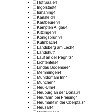
Hof Saale
4
Ingolstadt
4
Ismaning
4
Karlsfeld
4
Kaufbeuren
4
Kempten Allgäu
4
Kitzingen
4
Königsbrunn
4
Kulmbach
4
Landsberg am Lech
4
Landshut
4
Lauf an der Pegnitz
4
Lichtenfels
4
Lindau Bodensee
4
Memmingen
4
Mühldorf am Inn
4
München
4
Neu-Ulm
4
Neuburg an der Donau
4
Neufahrn bei Freising
4
Neumarkt in der Oberpfalz
4
Neusäß
4