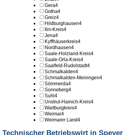
Gera
4
Gotha
4
Greiz
4
Hildburghausen
4
Ilm-Kreis
4
Jena
4
Kyffhäuserkreis
4
Nordhausen
4
Saale-Holzland-Kreis
4
Saale-Orla-Kreis
4
Saalfeld-Rudolstadt
4
Schmalkalden
4
Schmalkalden-Meiningen
4
Sömmerda
4
Sonneberg
4
Suhl
4
Unstrut-Hainich-Kreis
4
Wartburgkreis
4
Weimar
4
Weimarer Land
4
Technischer Betriebswirt in Speyer