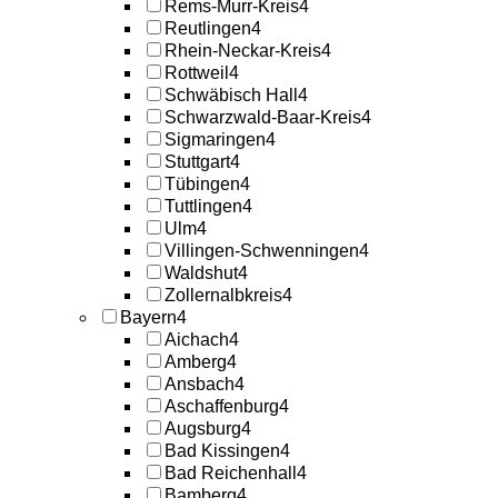
Rems-Murr-Kreis
4
Reutlingen
4
Rhein-Neckar-Kreis
4
Rottweil
4
Schwäbisch Hall
4
Schwarzwald-Baar-Kreis
4
Sigmaringen
4
Stuttgart
4
Tübingen
4
Tuttlingen
4
Ulm
4
Villingen-Schwenningen
4
Waldshut
4
Zollernalbkreis
4
Bayern
4
Aichach
4
Amberg
4
Ansbach
4
Aschaffenburg
4
Augsburg
4
Bad Kissingen
4
Bad Reichenhall
4
Bamberg
4