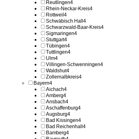
Reutlingen
4
Rhein-Neckar-Kreis
4
Rottweil
4
Schwäbisch Hall
4
Schwarzwald-Baar-Kreis
4
Sigmaringen
4
Stuttgart
4
Tübingen
4
Tuttlingen
4
Ulm
4
Villingen-Schwenningen
4
Waldshut
4
Zollernalbkreis
4
Bayern
4
Aichach
4
Amberg
4
Ansbach
4
Aschaffenburg
4
Augsburg
4
Bad Kissingen
4
Bad Reichenhall
4
Bamberg
4
Bayreuth
4