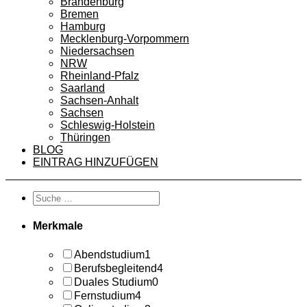
Brandenburg
Bremen
Hamburg
Mecklenburg-Vorpommern
Niedersachsen
NRW
Rheinland-Pfalz
Saarland
Sachsen-Anhalt
Sachsen
Schleswig-Holstein
Thüringen
BLOG
EINTRAG HINZUFÜGEN
Merkmale
Abendstudium
1
Berufsbegleitend
4
Duales Studium
0
Fernstudium
4