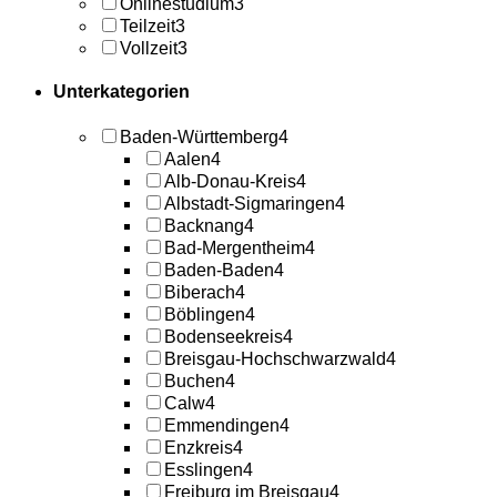
Onlinestudium
3
Teilzeit
3
Vollzeit
3
Unterkategorien
Baden-Württemberg
4
Aalen
4
Alb-Donau-Kreis
4
Albstadt-Sigmaringen
4
Backnang
4
Bad-Mergentheim
4
Baden-Baden
4
Biberach
4
Böblingen
4
Bodenseekreis
4
Breisgau-Hochschwarzwald
4
Buchen
4
Calw
4
Emmendingen
4
Enzkreis
4
Esslingen
4
Freiburg im Breisgau
4