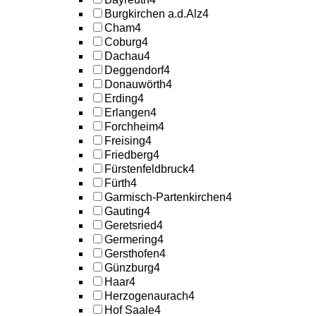
Burgkirchen a.d.Alz
4
Cham
4
Coburg
4
Dachau
4
Deggendorf
4
Donauwörth
4
Erding
4
Erlangen
4
Forchheim
4
Freising
4
Friedberg
4
Fürstenfeldbruck
4
Fürth
4
Garmisch-Partenkirchen
4
Gauting
4
Geretsried
4
Germering
4
Gersthofen
4
Günzburg
4
Haar
4
Herzogenaurach
4
Hof Saale
4