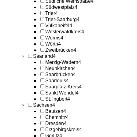
Südliche Weinstraße
4
Südwestpfalz
4
Trier
4
Trier-Saarburg
4
Vulkaneifel
4
Westerwaldkreis
4
Worms
4
Wörth
4
Zweibrücken
4
Saarland
4
Merzig-Wadern
4
Neunkirchen
4
Saarbrücken
4
Saarlouis
4
Saarpfalz-Kreis
4
Sankt Wendel
4
St. Ingbert
4
Sachsen
4
Bautzen
4
Chemnitz
4
Dresden
4
Erzgebirgskreis
4
Görlitz
4