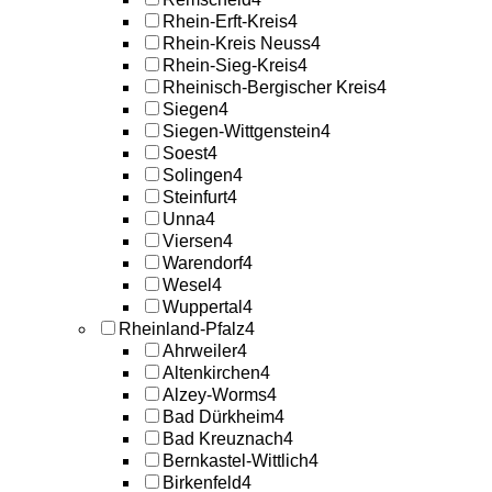
Rhein-Erft-Kreis
4
Rhein-Kreis Neuss
4
Rhein-Sieg-Kreis
4
Rheinisch-Bergischer Kreis
4
Siegen
4
Siegen-Wittgenstein
4
Soest
4
Solingen
4
Steinfurt
4
Unna
4
Viersen
4
Warendorf
4
Wesel
4
Wuppertal
4
Rheinland-Pfalz
4
Ahrweiler
4
Altenkirchen
4
Alzey-Worms
4
Bad Dürkheim
4
Bad Kreuznach
4
Bernkastel-Wittlich
4
Birkenfeld
4