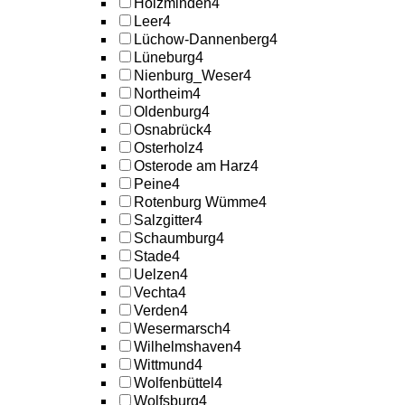
Holzminden
4
Leer
4
Lüchow-Dannenberg
4
Lüneburg
4
Nienburg_Weser
4
Northeim
4
Oldenburg
4
Osnabrück
4
Osterholz
4
Osterode am Harz
4
Peine
4
Rotenburg Wümme
4
Salzgitter
4
Schaumburg
4
Stade
4
Uelzen
4
Vechta
4
Verden
4
Wesermarsch
4
Wilhelmshaven
4
Wittmund
4
Wolfenbüttel
4
Wolfsburg
4