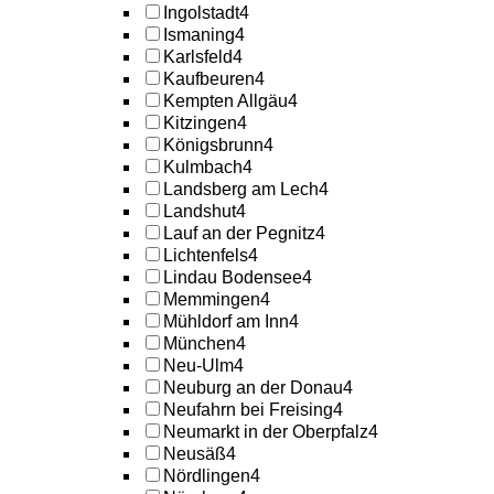
Ingolstadt
4
Ismaning
4
Karlsfeld
4
Kaufbeuren
4
Kempten Allgäu
4
Kitzingen
4
Königsbrunn
4
Kulmbach
4
Landsberg am Lech
4
Landshut
4
Lauf an der Pegnitz
4
Lichtenfels
4
Lindau Bodensee
4
Memmingen
4
Mühldorf am Inn
4
München
4
Neu-Ulm
4
Neuburg an der Donau
4
Neufahrn bei Freising
4
Neumarkt in der Oberpfalz
4
Neusäß
4
Nördlingen
4