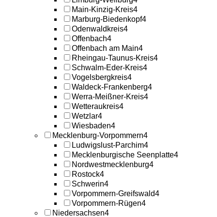
Main-Kinzig-Kreis
4
Marburg-Biedenkopf
4
Odenwaldkreis
4
Offenbach
4
Offenbach am Main
4
Rheingau-Taunus-Kreis
4
Schwalm-Eder-Kreis
4
Vogelsbergkreis
4
Waldeck-Frankenberg
4
Werra-Meißner-Kreis
4
Wetteraukreis
4
Wetzlar
4
Wiesbaden
4
Mecklenburg-Vorpommern
4
Ludwigslust-Parchim
4
Mecklenburgische Seenplatte
4
Nordwestmecklenburg
4
Rostock
4
Schwerin
4
Vorpommern-Greifswald
4
Vorpommern-Rügen
4
Niedersachsen
4