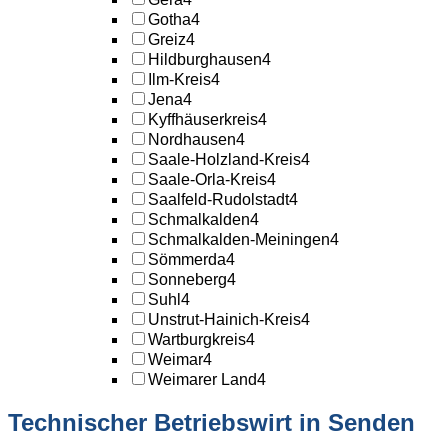
Gotha
4
Greiz
4
Hildburghausen
4
Ilm-Kreis
4
Jena
4
Kyffhäuserkreis
4
Nordhausen
4
Saale-Holzland-Kreis
4
Saale-Orla-Kreis
4
Saalfeld-Rudolstadt
4
Schmalkalden
4
Schmalkalden-Meiningen
4
Sömmerda
4
Sonneberg
4
Suhl
4
Unstrut-Hainich-Kreis
4
Wartburgkreis
4
Weimar
4
Weimarer Land
4
Technischer Betriebswirt in Senden