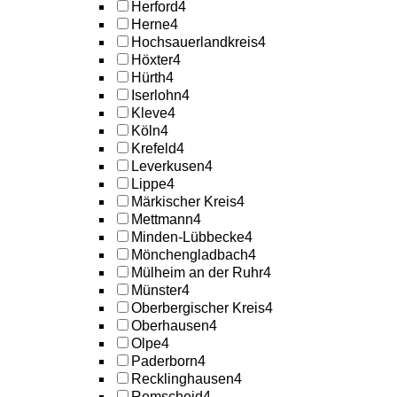
Herford
4
Herne
4
Hochsauerlandkreis
4
Höxter
4
Hürth
4
Iserlohn
4
Kleve
4
Köln
4
Krefeld
4
Leverkusen
4
Lippe
4
Märkischer Kreis
4
Mettmann
4
Minden-Lübbecke
4
Mönchengladbach
4
Mülheim an der Ruhr
4
Münster
4
Oberbergischer Kreis
4
Oberhausen
4
Olpe
4
Paderborn
4
Recklinghausen
4
Remscheid
4