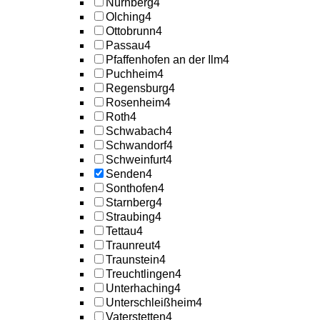
Nürnberg
4
Olching
4
Ottobrunn
4
Passau
4
Pfaffenhofen an der Ilm
4
Puchheim
4
Regensburg
4
Rosenheim
4
Roth
4
Schwabach
4
Schwandorf
4
Schweinfurt
4
Senden
4
Sonthofen
4
Starnberg
4
Straubing
4
Tettau
4
Traunreut
4
Traunstein
4
Treuchtlingen
4
Unterhaching
4
Unterschleißheim
4
Vaterstetten
4