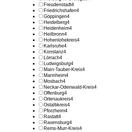
Freudenstadt
4
Friedrichshafen
4
Göppingen
4
Heidelberg
4
Heidenheim
4
Heilbronn
4
Hohenlohekreis
4
Karlsruhe
4
Konstanz
4
Lörrach
4
Ludwigsburg
4
Main-Tauber-Kreis
4
Mannheim
4
Mosbach
4
Neckar-Odenwald-Kreis
4
Offenburg
4
Ortenaukreis
4
Ostalbkreis
4
Pforzheim
4
Rastatt
4
Ravensburg
4
Rems-Murr-Kreis
4