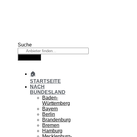
Zum
Inhalt
springen
Suche
Suche
🏠
STARTSEITE
NACH
BUNDESLAND
Baden-
Württemberg
Bayern
Berlin
Brandenburg
Bremen
Hamburg
Mecklenburg-