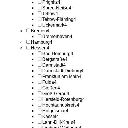
Prignitz
4
Spree-Neiße
4
Teltow
4
Teltow-Fläming
4
Uckermark
4
Bremen
4
Bremerhaven
4
Hamburg
4
Hessen
4
Bad Homburg
4
Bergstraße
4
Darmstadt
4
Darmstadt-Dieburg
4
Frankfurt am Main
4
Fulda
4
Gießen
4
Groß-Gerau
4
Hersfeld-Rotenburg
4
Hochtaunuskreis
4
Hofgeismar
4
Kassel
4
Lahn-Dill-Kreis
4
Limburg-Weilburg
4