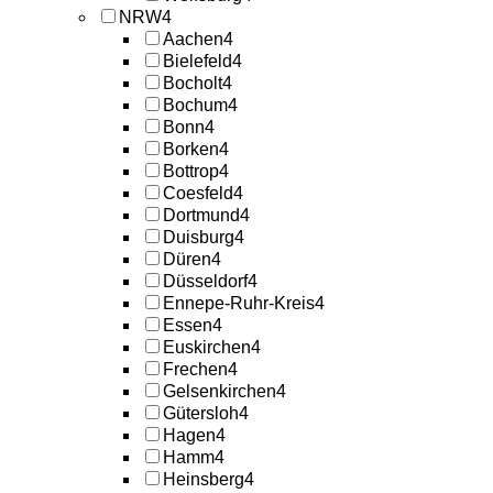
NRW
4
Aachen
4
Bielefeld
4
Bocholt
4
Bochum
4
Bonn
4
Borken
4
Bottrop
4
Coesfeld
4
Dortmund
4
Duisburg
4
Düren
4
Düsseldorf
4
Ennepe-Ruhr-Kreis
4
Essen
4
Euskirchen
4
Frechen
4
Gelsenkirchen
4
Gütersloh
4
Hagen
4
Hamm
4
Heinsberg
4