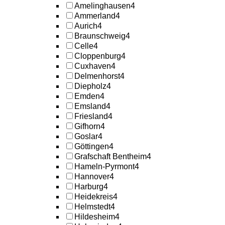
Amelinghausen
4
Ammerland
4
Aurich
4
Braunschweig
4
Celle
4
Cloppenburg
4
Cuxhaven
4
Delmenhorst
4
Diepholz
4
Emden
4
Emsland
4
Friesland
4
Gifhorn
4
Goslar
4
Göttingen
4
Grafschaft Bentheim
4
Hameln-Pyrmont
4
Hannover
4
Harburg
4
Heidekreis
4
Helmstedt
4
Hildesheim
4