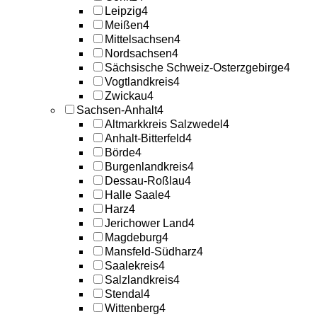
Leipzig
4
Meißen
4
Mittelsachsen
4
Nordsachsen
4
Sächsische Schweiz-Osterzgebirge
4
Vogtlandkreis
4
Zwickau
4
Sachsen-Anhalt
4
Altmarkkreis Salzwedel
4
Anhalt-Bitterfeld
4
Börde
4
Burgenlandkreis
4
Dessau-Roßlau
4
Halle Saale
4
Harz
4
Jerichower Land
4
Magdeburg
4
Mansfeld-Südharz
4
Saalekreis
4
Salzlandkreis
4
Stendal
4
Wittenberg
4