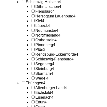
Schleswig-Holstein
4
Dithmarschen
4
Flensburg
4
Herzogtum Lauenburg
4
Kiel
4
Lübeck
4
Neumünster
4
Nordfriesland
4
Ostholstein
4
Pinneberg
4
Plön
3
Rendsburg-Eckernförde
4
Schleswig-Flensburg
4
Segeberg
4
Steinburg
4
Stormarn
4
Wedel
4
Thüringen
4
Altenburger Land
4
Eichsfeld
4
Eisenach
4
Erfurt
4
Gera
4