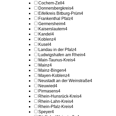
Cochem-Zell
4
Donnersbergkreis
4
Eifelkreis Bitburg-Prüm
4
Frankenthal Pfalz
4
Germersheim
4
Kaiserslautern
4
Kandel
4
Koblenz
4
Kusel
4
Landau in der Pfalz
4
Ludwigshafen am Rhein
4
Main-Taunus-Kreis
4
Mainz
4
Mainz-Bingen
4
Mayen-Koblenz
4
Neustadt an der Weinstraße
4
Neuwied
4
Pirmasens
4
Rhein-Hunsrück-Kreis
4
Rhein-Lahn-Kreis
4
Rhein-Pfalz-Kreis
4
Speyer
4