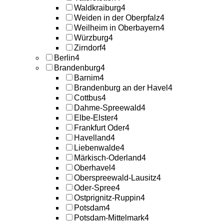
Waldkraiburg
4
Weiden in der Oberpfalz
4
Weilheim in Oberbayern
4
Würzburg
4
Zirndorf
4
Berlin
4
Brandenburg
4
Barnim
4
Brandenburg an der Havel
4
Cottbus
4
Dahme-Spreewald
4
Elbe-Elster
4
Frankfurt Oder
4
Havelland
4
Liebenwalde
4
Märkisch-Oderland
4
Oberhavel
4
Oberspreewald-Lausitz
4
Oder-Spree
4
Ostprignitz-Ruppin
4
Potsdam
4
Potsdam-Mittelmark
4