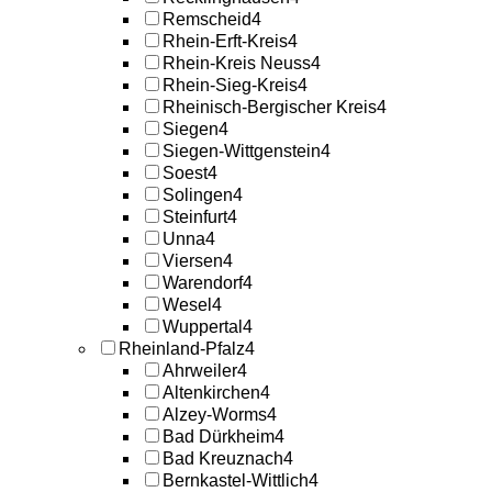
Remscheid
4
Rhein-Erft-Kreis
4
Rhein-Kreis Neuss
4
Rhein-Sieg-Kreis
4
Rheinisch-Bergischer Kreis
4
Siegen
4
Siegen-Wittgenstein
4
Soest
4
Solingen
4
Steinfurt
4
Unna
4
Viersen
4
Warendorf
4
Wesel
4
Wuppertal
4
Rheinland-Pfalz
4
Ahrweiler
4
Altenkirchen
4
Alzey-Worms
4
Bad Dürkheim
4
Bad Kreuznach
4
Bernkastel-Wittlich
4