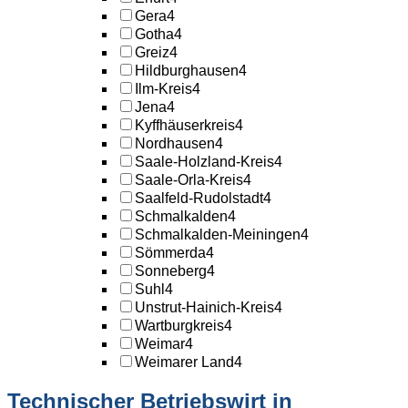
Gera
4
Gotha
4
Greiz
4
Hildburghausen
4
Ilm-Kreis
4
Jena
4
Kyffhäuserkreis
4
Nordhausen
4
Saale-Holzland-Kreis
4
Saale-Orla-Kreis
4
Saalfeld-Rudolstadt
4
Schmalkalden
4
Schmalkalden-Meiningen
4
Sömmerda
4
Sonneberg
4
Suhl
4
Unstrut-Hainich-Kreis
4
Wartburgkreis
4
Weimar
4
Weimarer Land
4
Technischer Betriebswirt in