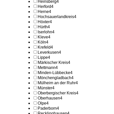
Heinsberg
4
Herford
4
Herne
4
Hochsauerlandkreis
4
Höxter
4
Hürth
4
Iserlohn
4
Kleve
4
Köln
4
Krefeld
4
Leverkusen
4
Lippe
4
Märkischer Kreis
4
Mettmann
4
Minden-Lübbecke
4
Mönchengladbach
4
Mülheim an der Ruhr
4
Münster
4
Oberbergischer Kreis
4
Oberhausen
4
Olpe
4
Paderborn
4
Recklinghausen
4