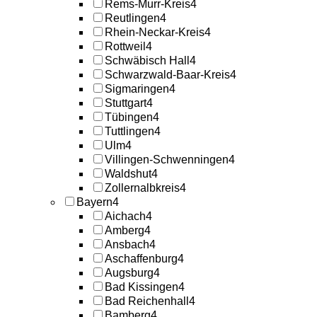
Rems-Murr-Kreis
4
Reutlingen
4
Rhein-Neckar-Kreis
4
Rottweil
4
Schwäbisch Hall
4
Schwarzwald-Baar-Kreis
4
Sigmaringen
4
Stuttgart
4
Tübingen
4
Tuttlingen
4
Ulm
4
Villingen-Schwenningen
4
Waldshut
4
Zollernalbkreis
4
Bayern
4
Aichach
4
Amberg
4
Ansbach
4
Aschaffenburg
4
Augsburg
4
Bad Kissingen
4
Bad Reichenhall
4
Bamberg
4