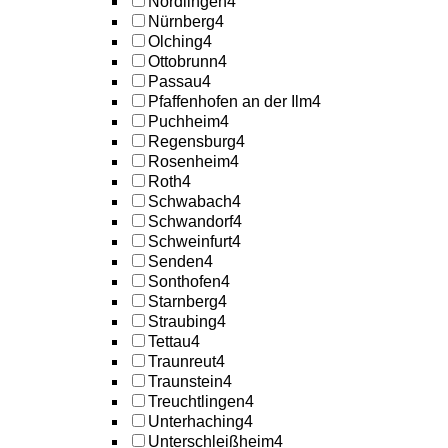
Nördlingen
4
Nürnberg
4
Olching
4
Ottobrunn
4
Passau
4
Pfaffenhofen an der Ilm
4
Puchheim
4
Regensburg
4
Rosenheim
4
Roth
4
Schwabach
4
Schwandorf
4
Schweinfurt
4
Senden
4
Sonthofen
4
Starnberg
4
Straubing
4
Tettau
4
Traunreut
4
Traunstein
4
Treuchtlingen
4
Unterhaching
4
Unterschleißheim
4