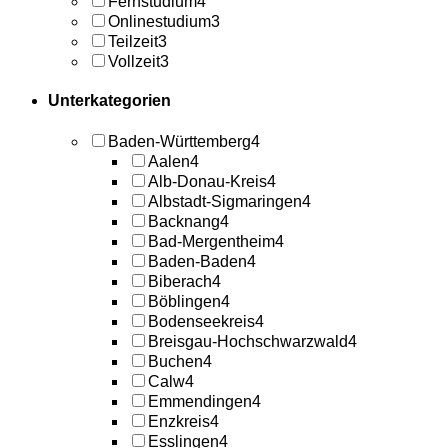
Fernstudium
4
Onlinestudium
3
Teilzeit
3
Vollzeit
3
Unterkategorien
Baden-Württemberg
4
Aalen
4
Alb-Donau-Kreis
4
Albstadt-Sigmaringen
4
Backnang
4
Bad-Mergentheim
4
Baden-Baden
4
Biberach
4
Böblingen
4
Bodenseekreis
4
Breisgau-Hochschwarzwald
4
Buchen
4
Calw
4
Emmendingen
4
Enzkreis
4
Esslingen
4