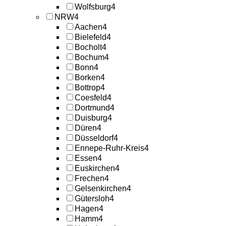
Wolfsburg
4
NRW
4
Aachen
4
Bielefeld
4
Bocholt
4
Bochum
4
Bonn
4
Borken
4
Bottrop
4
Coesfeld
4
Dortmund
4
Duisburg
4
Düren
4
Düsseldorf
4
Ennepe-Ruhr-Kreis
4
Essen
4
Euskirchen
4
Frechen
4
Gelsenkirchen
4
Gütersloh
4
Hagen
4
Hamm
4