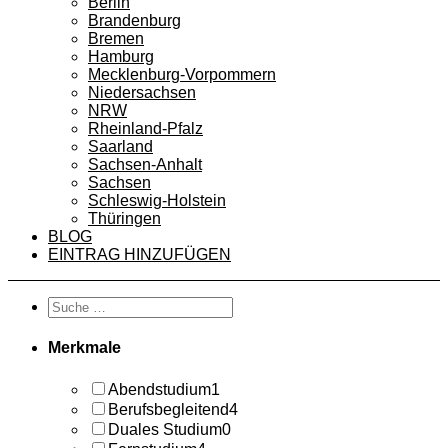
Berlin
Brandenburg
Bremen
Hamburg
Mecklenburg-Vorpommern
Niedersachsen
NRW
Rheinland-Pfalz
Saarland
Sachsen-Anhalt
Sachsen
Schleswig-Holstein
Thüringen
BLOG
EINTRAG HINZUFÜGEN
Merkmale
Abendstudium
1
Berufsbegleitend
4
Duales Studium
0