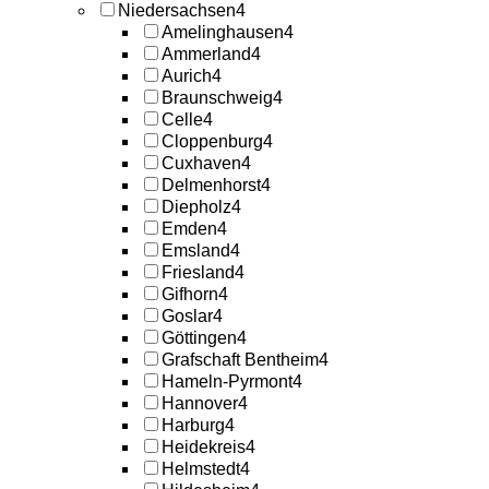
Niedersachsen
4
Amelinghausen
4
Ammerland
4
Aurich
4
Braunschweig
4
Celle
4
Cloppenburg
4
Cuxhaven
4
Delmenhorst
4
Diepholz
4
Emden
4
Emsland
4
Friesland
4
Gifhorn
4
Goslar
4
Göttingen
4
Grafschaft Bentheim
4
Hameln-Pyrmont
4
Hannover
4
Harburg
4
Heidekreis
4
Helmstedt
4