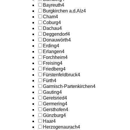
Bayreuth
4
Burgkirchen a.d.Alz
4
Cham
4
Coburg
4
Dachau
4
Deggendorf
4
Donauwörth
4
Erding
4
Erlangen
4
Forchheim
4
Freising
4
Friedberg
4
Fürstenfeldbruck
4
Fürth
4
Garmisch-Partenkirchen
4
Gauting
4
Geretsried
4
Germering
4
Gersthofen
4
Günzburg
4
Haar
4
Herzogenaurach
4