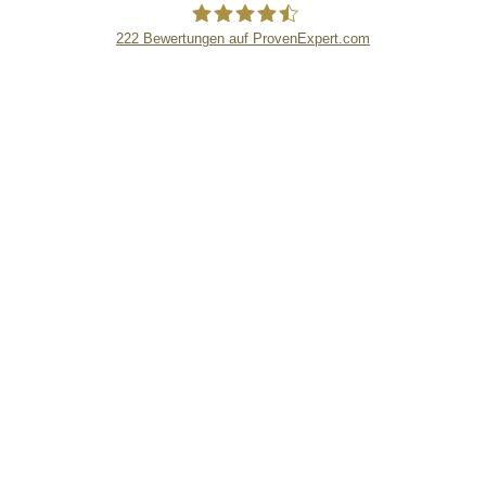
222
Bewertungen auf ProvenExpert.com
eEducation Net e.K.