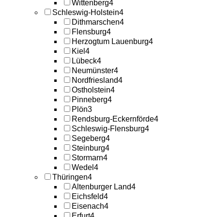
Wittenberg
4
Schleswig-Holstein
4
Dithmarschen
4
Flensburg
4
Herzogtum Lauenburg
4
Kiel
4
Lübeck
4
Neumünster
4
Nordfriesland
4
Ostholstein
4
Pinneberg
4
Plön
3
Rendsburg-Eckernförde
4
Schleswig-Flensburg
4
Segeberg
4
Steinburg
4
Stormarn
4
Wedel
4
Thüringen
4
Altenburger Land
4
Eichsfeld
4
Eisenach
4
Erfurt
4