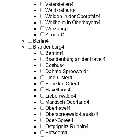
Vaterstetten
4
Waldkraiburg
4
Weiden in der Oberpfalz
4
Weilheim in Oberbayern
4
Würzburg
4
Zirndorf
4
Berlin
4
Brandenburg
4
Barnim
4
Brandenburg an der Havel
4
Cottbus
4
Dahme-Spreewald
4
Elbe-Elster
4
Frankfurt Oder
4
Havelland
4
Liebenwalde
4
Märkisch-Oderland
4
Oberhavel
4
Oberspreewald-Lausitz
4
Oder-Spree
4
Ostprignitz-Ruppin
4
Potsdam
4