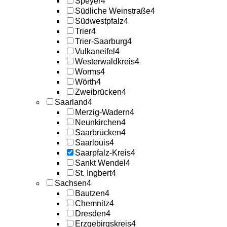
Speyer
4
Südliche Weinstraße
4
Südwestpfalz
4
Trier
4
Trier-Saarburg
4
Vulkaneifel
4
Westerwaldkreis
4
Worms
4
Wörth
4
Zweibrücken
4
Saarland
4
Merzig-Wadern
4
Neunkirchen
4
Saarbrücken
4
Saarlouis
4
Saarpfalz-Kreis
4
Sankt Wendel
4
St. Ingbert
4
Sachsen
4
Bautzen
4
Chemnitz
4
Dresden
4
Erzgebirgskreis
4