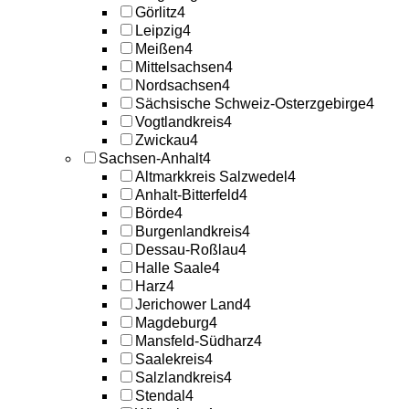
Görlitz
4
Leipzig
4
Meißen
4
Mittelsachsen
4
Nordsachsen
4
Sächsische Schweiz-Osterzgebirge
4
Vogtlandkreis
4
Zwickau
4
Sachsen-Anhalt
4
Altmarkkreis Salzwedel
4
Anhalt-Bitterfeld
4
Börde
4
Burgenlandkreis
4
Dessau-Roßlau
4
Halle Saale
4
Harz
4
Jerichower Land
4
Magdeburg
4
Mansfeld-Südharz
4
Saalekreis
4
Salzlandkreis
4
Stendal
4