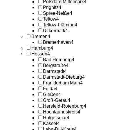
Potsdam-Mittelmark
4
Prignitz
4
Spree-Neiße
4
Teltow
4
Teltow-Fläming
4
Uckermark
4
Bremen
4
Bremerhaven
4
Hamburg
4
Hessen
4
Bad Homburg
4
Bergstraße
4
Darmstadt
4
Darmstadt-Dieburg
4
Frankfurt am Main
4
Fulda
4
Gießen
4
Groß-Gerau
4
Hersfeld-Rotenburg
4
Hochtaunuskreis
4
Hofgeismar
4
Kassel
4
Lahn-Dill-Kreis
4