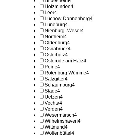
Hildesheim
4
Holzminden
4
Leer
4
Lüchow-Dannenberg
4
Lüneburg
4
Nienburg_Weser
4
Northeim
4
Oldenburg
4
Osnabrück
4
Osterholz
4
Osterode am Harz
4
Peine
4
Rotenburg Wümme
4
Salzgitter
4
Schaumburg
4
Stade
4
Uelzen
4
Vechta
4
Verden
4
Wesermarsch
4
Wilhelmshaven
4
Wittmund
4
Wolfenbüttel
4