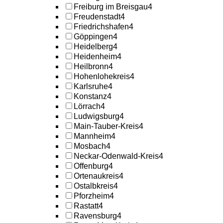
Freiburg im Breisgau
4
Freudenstadt
4
Friedrichshafen
4
Göppingen
4
Heidelberg
4
Heidenheim
4
Heilbronn
4
Hohenlohekreis
4
Karlsruhe
4
Konstanz
4
Lörrach
4
Ludwigsburg
4
Main-Tauber-Kreis
4
Mannheim
4
Mosbach
4
Neckar-Odenwald-Kreis
4
Offenburg
4
Ortenaukreis
4
Ostalbkreis
4
Pforzheim
4
Rastatt
4
Ravensburg
4