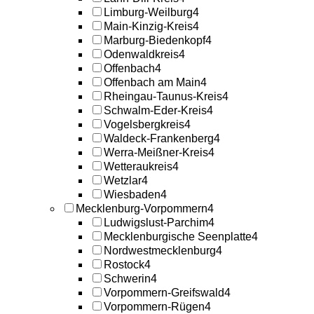
Limburg-Weilburg
4
Main-Kinzig-Kreis
4
Marburg-Biedenkopf
4
Odenwaldkreis
4
Offenbach
4
Offenbach am Main
4
Rheingau-Taunus-Kreis
4
Schwalm-Eder-Kreis
4
Vogelsbergkreis
4
Waldeck-Frankenberg
4
Werra-Meißner-Kreis
4
Wetteraukreis
4
Wetzlar
4
Wiesbaden
4
Mecklenburg-Vorpommern
4
Ludwigslust-Parchim
4
Mecklenburgische Seenplatte
4
Nordwestmecklenburg
4
Rostock
4
Schwerin
4
Vorpommern-Greifswald
4
Vorpommern-Rügen
4