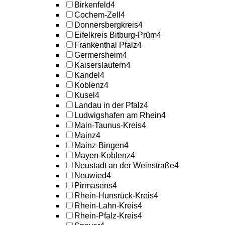
Birkenfeld
4
Cochem-Zell
4
Donnersbergkreis
4
Eifelkreis Bitburg-Prüm
4
Frankenthal Pfalz
4
Germersheim
4
Kaiserslautern
4
Kandel
4
Koblenz
4
Kusel
4
Landau in der Pfalz
4
Ludwigshafen am Rhein
4
Main-Taunus-Kreis
4
Mainz
4
Mainz-Bingen
4
Mayen-Koblenz
4
Neustadt an der Weinstraße
4
Neuwied
4
Pirmasens
4
Rhein-Hunsrück-Kreis
4
Rhein-Lahn-Kreis
4
Rhein-Pfalz-Kreis
4