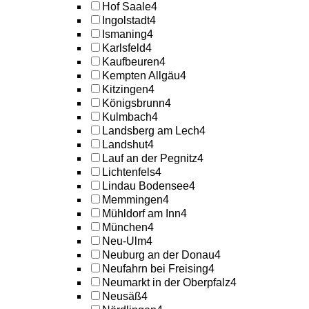
Hof Saale
4
Ingolstadt
4
Ismaning
4
Karlsfeld
4
Kaufbeuren
4
Kempten Allgäu
4
Kitzingen
4
Königsbrunn
4
Kulmbach
4
Landsberg am Lech
4
Landshut
4
Lauf an der Pegnitz
4
Lichtenfels
4
Lindau Bodensee
4
Memmingen
4
Mühldorf am Inn
4
München
4
Neu-Ulm
4
Neuburg an der Donau
4
Neufahrn bei Freising
4
Neumarkt in der Oberpfalz
4
Neusäß
4