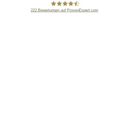
222
Bewertungen auf ProvenExpert.com
eEducation Net e.K.