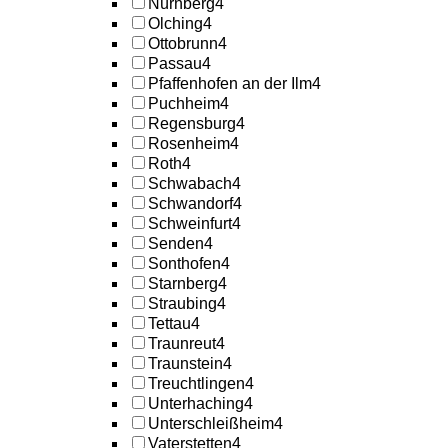
Nürnberg
4
Olching
4
Ottobrunn
4
Passau
4
Pfaffenhofen an der Ilm
4
Puchheim
4
Regensburg
4
Rosenheim
4
Roth
4
Schwabach
4
Schwandorf
4
Schweinfurt
4
Senden
4
Sonthofen
4
Starnberg
4
Straubing
4
Tettau
4
Traunreut
4
Traunstein
4
Treuchtlingen
4
Unterhaching
4
Unterschleißheim
4
Vaterstetten
4