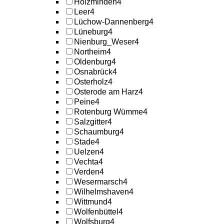
Holzminden
4
Leer
4
Lüchow-Dannenberg
4
Lüneburg
4
Nienburg_Weser
4
Northeim
4
Oldenburg
4
Osnabrück
4
Osterholz
4
Osterode am Harz
4
Peine
4
Rotenburg Wümme
4
Salzgitter
4
Schaumburg
4
Stade
4
Uelzen
4
Vechta
4
Verden
4
Wesermarsch
4
Wilhelmshaven
4
Wittmund
4
Wolfenbüttel
4
Wolfsburg
4