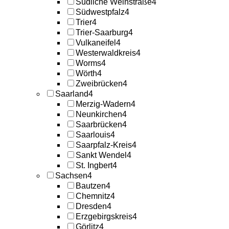
Südliche Weinstraße
4
Südwestpfalz
4
Trier
4
Trier-Saarburg
4
Vulkaneifel
4
Westerwaldkreis
4
Worms
4
Wörth
4
Zweibrücken
4
Saarland
4
Merzig-Wadern
4
Neunkirchen
4
Saarbrücken
4
Saarlouis
4
Saarpfalz-Kreis
4
Sankt Wendel
4
St. Ingbert
4
Sachsen
4
Bautzen
4
Chemnitz
4
Dresden
4
Erzgebirgskreis
4
Görlitz
4