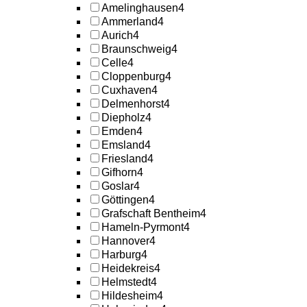
Amelinghausen
4
Ammerland
4
Aurich
4
Braunschweig
4
Celle
4
Cloppenburg
4
Cuxhaven
4
Delmenhorst
4
Diepholz
4
Emden
4
Emsland
4
Friesland
4
Gifhorn
4
Goslar
4
Göttingen
4
Grafschaft Bentheim
4
Hameln-Pyrmont
4
Hannover
4
Harburg
4
Heidekreis
4
Helmstedt
4
Hildesheim
4