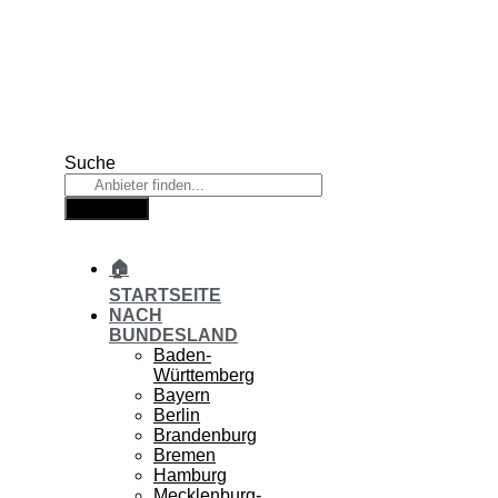
Zum
Inhalt
springen
Suche
Suche
🏠
STARTSEITE
NACH
BUNDESLAND
Baden-
Württemberg
Bayern
Berlin
Brandenburg
Bremen
Hamburg
Mecklenburg-