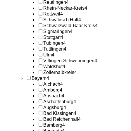
Reutlingen
4
Rhein-Neckar-Kreis
4
Rottweil
4
Schwäbisch Hall
4
Schwarzwald-Baar-Kreis
4
Sigmaringen
4
Stuttgart
4
Tübingen
4
Tuttlingen
4
Ulm
4
Villingen-Schwenningen
4
Waldshut
4
Zollernalbkreis
4
Bayern
4
Aichach
4
Amberg
4
Ansbach
4
Aschaffenburg
4
Augsburg
4
Bad Kissingen
4
Bad Reichenhall
4
Bamberg
4
Bayreuth
4