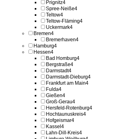
Prignitz
4
Spree-Neiße
4
Teltow
4
Teltow-Fläming
4
Uckermark
4
Bremen
4
Bremerhaven
4
Hamburg
4
Hessen
4
Bad Homburg
4
Bergstraße
4
Darmstadt
4
Darmstadt-Dieburg
4
Frankfurt am Main
4
Fulda
4
Gießen
4
Groß-Gerau
4
Hersfeld-Rotenburg
4
Hochtaunuskreis
4
Hofgeismar
4
Kassel
4
Lahn-Dill-Kreis
4
Limburg-Weilburg
4