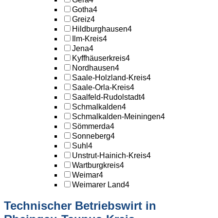
Gotha
4
Greiz
4
Hildburghausen
4
Ilm-Kreis
4
Jena
4
Kyffhäuserkreis
4
Nordhausen
4
Saale-Holzland-Kreis
4
Saale-Orla-Kreis
4
Saalfeld-Rudolstadt
4
Schmalkalden
4
Schmalkalden-Meiningen
4
Sömmerda
4
Sonneberg
4
Suhl
4
Unstrut-Hainich-Kreis
4
Wartburgkreis
4
Weimar
4
Weimarer Land
4
Technischer Betriebswirt in