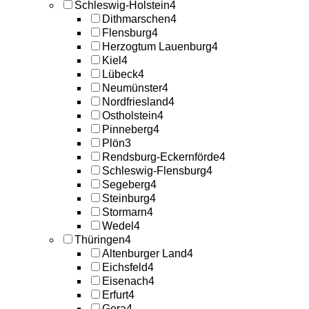
Schleswig-Holstein
4
Dithmarschen
4
Flensburg
4
Herzogtum Lauenburg
4
Kiel
4
Lübeck
4
Neumünster
4
Nordfriesland
4
Ostholstein
4
Pinneberg
4
Plön
3
Rendsburg-Eckernförde
4
Schleswig-Flensburg
4
Segeberg
4
Steinburg
4
Stormarn
4
Wedel
4
Thüringen
4
Altenburger Land
4
Eichsfeld
4
Eisenach
4
Erfurt
4
Gera
4