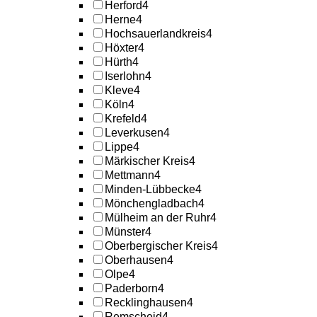
Herford
4
Herne
4
Hochsauerlandkreis
4
Höxter
4
Hürth
4
Iserlohn
4
Kleve
4
Köln
4
Krefeld
4
Leverkusen
4
Lippe
4
Märkischer Kreis
4
Mettmann
4
Minden-Lübbecke
4
Mönchengladbach
4
Mülheim an der Ruhr
4
Münster
4
Oberbergischer Kreis
4
Oberhausen
4
Olpe
4
Paderborn
4
Recklinghausen
4
Remscheid
4