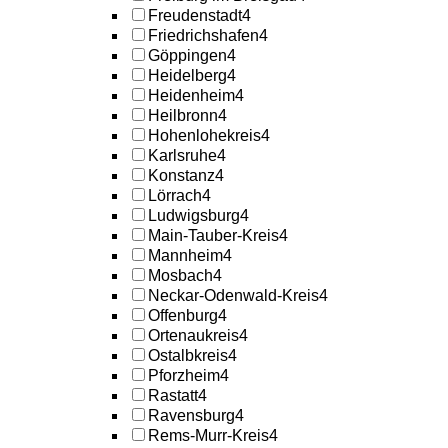
Freudenstadt
4
Friedrichshafen
4
Göppingen
4
Heidelberg
4
Heidenheim
4
Heilbronn
4
Hohenlohekreis
4
Karlsruhe
4
Konstanz
4
Lörrach
4
Ludwigsburg
4
Main-Tauber-Kreis
4
Mannheim
4
Mosbach
4
Neckar-Odenwald-Kreis
4
Offenburg
4
Ortenaukreis
4
Ostalbkreis
4
Pforzheim
4
Rastatt
4
Ravensburg
4
Rems-Murr-Kreis
4