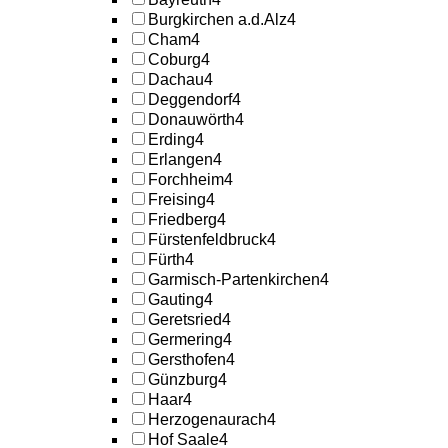
Burgkirchen a.d.Alz
4
Cham
4
Coburg
4
Dachau
4
Deggendorf
4
Donauwörth
4
Erding
4
Erlangen
4
Forchheim
4
Freising
4
Friedberg
4
Fürstenfeldbruck
4
Fürth
4
Garmisch-Partenkirchen
4
Gauting
4
Geretsried
4
Germering
4
Gersthofen
4
Günzburg
4
Haar
4
Herzogenaurach
4
Hof Saale
4