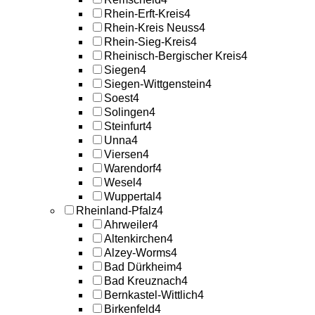
Rhein-Erft-Kreis
4
Rhein-Kreis Neuss
4
Rhein-Sieg-Kreis
4
Rheinisch-Bergischer Kreis
4
Siegen
4
Siegen-Wittgenstein
4
Soest
4
Solingen
4
Steinfurt
4
Unna
4
Viersen
4
Warendorf
4
Wesel
4
Wuppertal
4
Rheinland-Pfalz
4
Ahrweiler
4
Altenkirchen
4
Alzey-Worms
4
Bad Dürkheim
4
Bad Kreuznach
4
Bernkastel-Wittlich
4
Birkenfeld
4