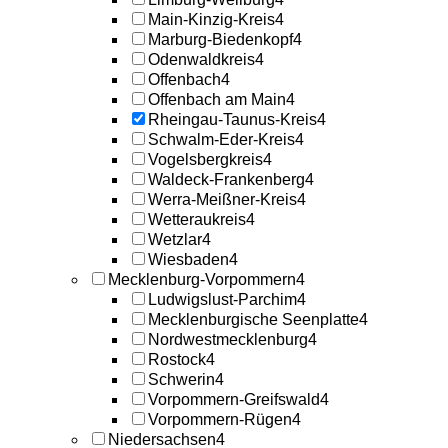
Main-Kinzig-Kreis
4
Marburg-Biedenkopf
4
Odenwaldkreis
4
Offenbach
4
Offenbach am Main
4
Rheingau-Taunus-Kreis
4
Schwalm-Eder-Kreis
4
Vogelsbergkreis
4
Waldeck-Frankenberg
4
Werra-Meißner-Kreis
4
Wetteraukreis
4
Wetzlar
4
Wiesbaden
4
Mecklenburg-Vorpommern
4
Ludwigslust-Parchim
4
Mecklenburgische Seenplatte
4
Nordwestmecklenburg
4
Rostock
4
Schwerin
4
Vorpommern-Greifswald
4
Vorpommern-Rügen
4
Niedersachsen
4