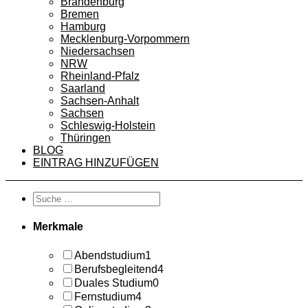
Brandenburg
Bremen
Hamburg
Mecklenburg-Vorpommern
Niedersachsen
NRW
Rheinland-Pfalz
Saarland
Sachsen-Anhalt
Sachsen
Schleswig-Holstein
Thüringen
BLOG
EINTRAG HINZUFÜGEN
Merkmale
Abendstudium
1
Berufsbegleitend
4
Duales Studium
0
Fernstudium
4