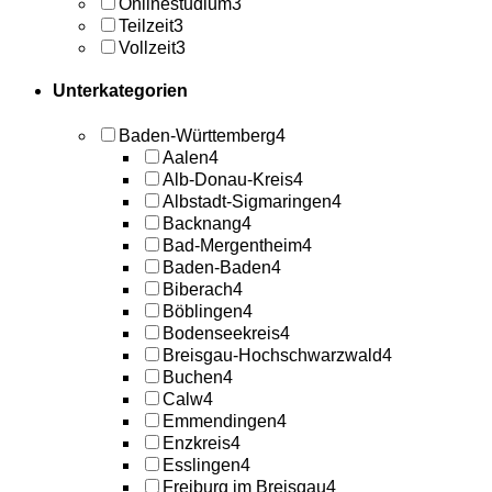
Onlinestudium
3
Teilzeit
3
Vollzeit
3
Unterkategorien
Baden-Württemberg
4
Aalen
4
Alb-Donau-Kreis
4
Albstadt-Sigmaringen
4
Backnang
4
Bad-Mergentheim
4
Baden-Baden
4
Biberach
4
Böblingen
4
Bodenseekreis
4
Breisgau-Hochschwarzwald
4
Buchen
4
Calw
4
Emmendingen
4
Enzkreis
4
Esslingen
4
Freiburg im Breisgau
4