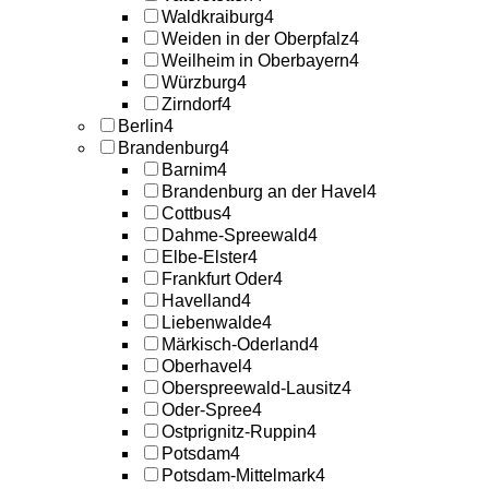
Waldkraiburg
4
Weiden in der Oberpfalz
4
Weilheim in Oberbayern
4
Würzburg
4
Zirndorf
4
Berlin
4
Brandenburg
4
Barnim
4
Brandenburg an der Havel
4
Cottbus
4
Dahme-Spreewald
4
Elbe-Elster
4
Frankfurt Oder
4
Havelland
4
Liebenwalde
4
Märkisch-Oderland
4
Oberhavel
4
Oberspreewald-Lausitz
4
Oder-Spree
4
Ostprignitz-Ruppin
4
Potsdam
4
Potsdam-Mittelmark
4