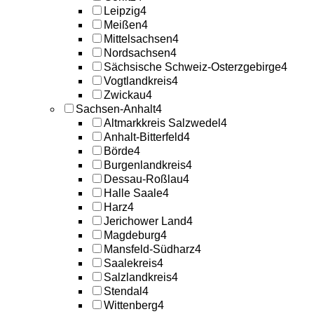
Leipzig
4
Meißen
4
Mittelsachsen
4
Nordsachsen
4
Sächsische Schweiz-Osterzgebirge
4
Vogtlandkreis
4
Zwickau
4
Sachsen-Anhalt
4
Altmarkkreis Salzwedel
4
Anhalt-Bitterfeld
4
Börde
4
Burgenlandkreis
4
Dessau-Roßlau
4
Halle Saale
4
Harz
4
Jerichower Land
4
Magdeburg
4
Mansfeld-Südharz
4
Saalekreis
4
Salzlandkreis
4
Stendal
4
Wittenberg
4