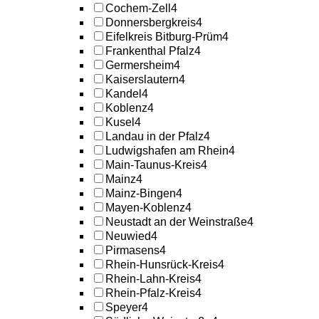
Cochem-Zell
4
Donnersbergkreis
4
Eifelkreis Bitburg-Prüm
4
Frankenthal Pfalz
4
Germersheim
4
Kaiserslautern
4
Kandel
4
Koblenz
4
Kusel
4
Landau in der Pfalz
4
Ludwigshafen am Rhein
4
Main-Taunus-Kreis
4
Mainz
4
Mainz-Bingen
4
Mayen-Koblenz
4
Neustadt an der Weinstraße
4
Neuwied
4
Pirmasens
4
Rhein-Hunsrück-Kreis
4
Rhein-Lahn-Kreis
4
Rhein-Pfalz-Kreis
4
Speyer
4