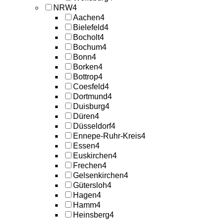
NRW
4
Aachen
4
Bielefeld
4
Bocholt
4
Bochum
4
Bonn
4
Borken
4
Bottrop
4
Coesfeld
4
Dortmund
4
Duisburg
4
Düren
4
Düsseldorf
4
Ennepe-Ruhr-Kreis
4
Essen
4
Euskirchen
4
Frechen
4
Gelsenkirchen
4
Gütersloh
4
Hagen
4
Hamm
4
Heinsberg
4