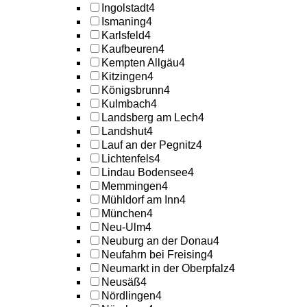
Ingolstadt
4
Ismaning
4
Karlsfeld
4
Kaufbeuren
4
Kempten Allgäu
4
Kitzingen
4
Königsbrunn
4
Kulmbach
4
Landsberg am Lech
4
Landshut
4
Lauf an der Pegnitz
4
Lichtenfels
4
Lindau Bodensee
4
Memmingen
4
Mühldorf am Inn
4
München
4
Neu-Ulm
4
Neuburg an der Donau
4
Neufahrn bei Freising
4
Neumarkt in der Oberpfalz
4
Neusäß
4
Nördlingen
4