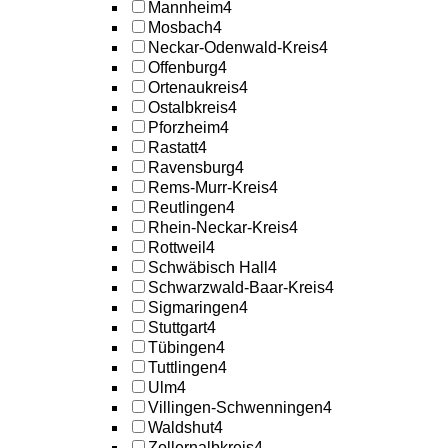
Mannheim
4
Mosbach
4
Neckar-Odenwald-Kreis
4
Offenburg
4
Ortenaukreis
4
Ostalbkreis
4
Pforzheim
4
Rastatt
4
Ravensburg
4
Rems-Murr-Kreis
4
Reutlingen
4
Rhein-Neckar-Kreis
4
Rottweil
4
Schwäbisch Hall
4
Schwarzwald-Baar-Kreis
4
Sigmaringen
4
Stuttgart
4
Tübingen
4
Tuttlingen
4
Ulm
4
Villingen-Schwenningen
4
Waldshut
4
Zollernalbkreis
4