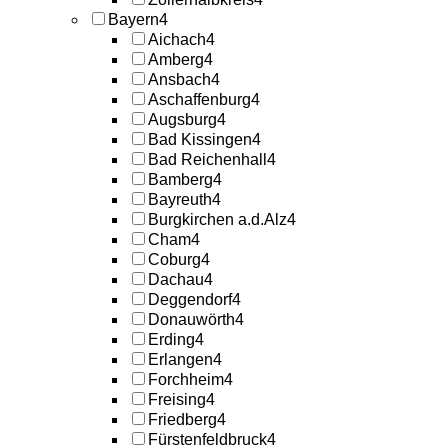
Bayern
4
Aichach
4
Amberg
4
Ansbach
4
Aschaffenburg
4
Augsburg
4
Bad Kissingen
4
Bad Reichenhall
4
Bamberg
4
Bayreuth
4
Burgkirchen a.d.Alz
4
Cham
4
Coburg
4
Dachau
4
Deggendorf
4
Donauwörth
4
Erding
4
Erlangen
4
Forchheim
4
Freising
4
Friedberg
4
Fürstenfeldbruck
4