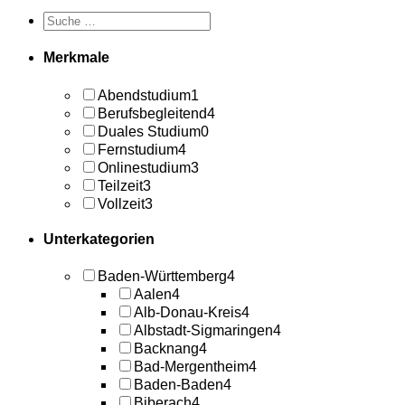
Merkmale
Abendstudium
1
Berufsbegleitend
4
Duales Studium
0
Fernstudium
4
Onlinestudium
3
Teilzeit
3
Vollzeit
3
Unterkategorien
Baden-Württemberg
4
Aalen
4
Alb-Donau-Kreis
4
Albstadt-Sigmaringen
4
Backnang
4
Bad-Mergentheim
4
Baden-Baden
4
Biberach
4