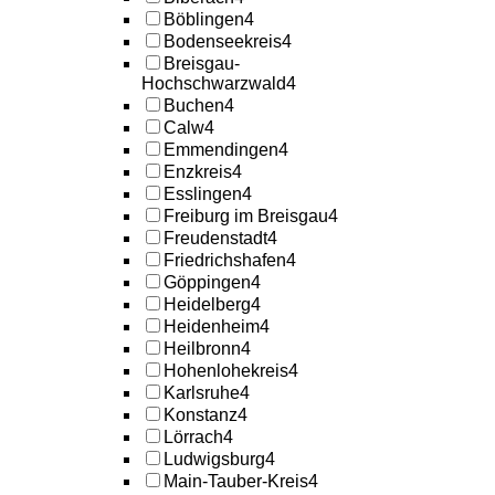
Böblingen
4
Bodenseekreis
4
Breisgau-
Hochschwarzwald
4
Buchen
4
Calw
4
Emmendingen
4
Enzkreis
4
Esslingen
4
Freiburg im Breisgau
4
Freudenstadt
4
Friedrichshafen
4
Göppingen
4
Heidelberg
4
Heidenheim
4
Heilbronn
4
Hohenlohekreis
4
Karlsruhe
4
Konstanz
4
Lörrach
4
Ludwigsburg
4
Main-Tauber-Kreis
4