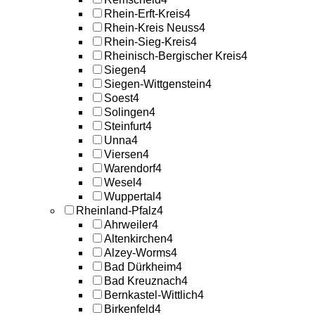
Rhein-Erft-Kreis
4
Rhein-Kreis Neuss
4
Rhein-Sieg-Kreis
4
Rheinisch-Bergischer Kreis
4
Siegen
4
Siegen-Wittgenstein
4
Soest
4
Solingen
4
Steinfurt
4
Unna
4
Viersen
4
Warendorf
4
Wesel
4
Wuppertal
4
Rheinland-Pfalz
4
Ahrweiler
4
Altenkirchen
4
Alzey-Worms
4
Bad Dürkheim
4
Bad Kreuznach
4
Bernkastel-Wittlich
4
Birkenfeld
4