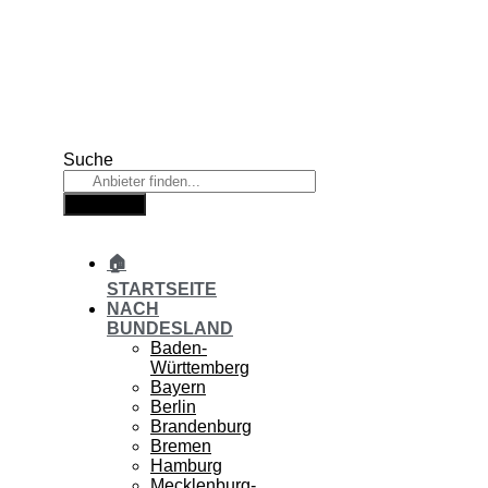
Zum
Inhalt
springen
Suche
Suche
🏠
STARTSEITE
NACH
BUNDESLAND
Baden-
Württemberg
Bayern
Berlin
Brandenburg
Bremen
Hamburg
Mecklenburg-