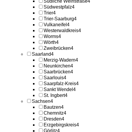
Südliche Weinstraße
4
Südwestpfalz
4
Trier
4
Trier-Saarburg
4
Vulkaneifel
4
Westerwaldkreis
4
Worms
4
Wörth
4
Zweibrücken
4
Saarland
4
Merzig-Wadern
4
Neunkirchen
4
Saarbrücken
4
Saarlouis
4
Saarpfalz-Kreis
4
Sankt Wendel
4
St. Ingbert
4
Sachsen
4
Bautzen
4
Chemnitz
4
Dresden
4
Erzgebirgskreis
4
Görlitz
4