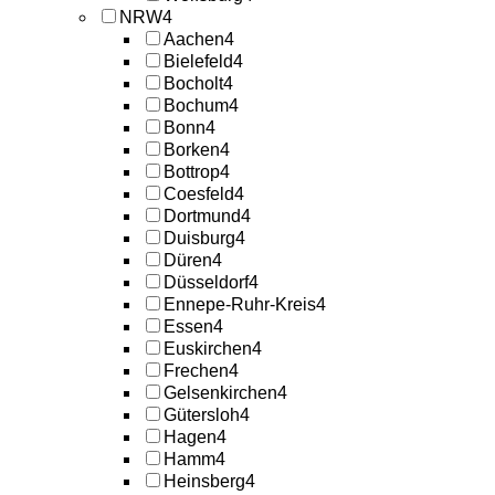
NRW
4
Aachen
4
Bielefeld
4
Bocholt
4
Bochum
4
Bonn
4
Borken
4
Bottrop
4
Coesfeld
4
Dortmund
4
Duisburg
4
Düren
4
Düsseldorf
4
Ennepe-Ruhr-Kreis
4
Essen
4
Euskirchen
4
Frechen
4
Gelsenkirchen
4
Gütersloh
4
Hagen
4
Hamm
4
Heinsberg
4