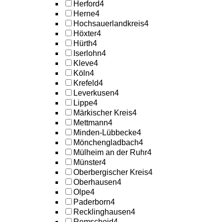
Herford
4
Herne
4
Hochsauerlandkreis
4
Höxter
4
Hürth
4
Iserlohn
4
Kleve
4
Köln
4
Krefeld
4
Leverkusen
4
Lippe
4
Märkischer Kreis
4
Mettmann
4
Minden-Lübbecke
4
Mönchengladbach
4
Mülheim an der Ruhr
4
Münster
4
Oberbergischer Kreis
4
Oberhausen
4
Olpe
4
Paderborn
4
Recklinghausen
4
Remscheid
4