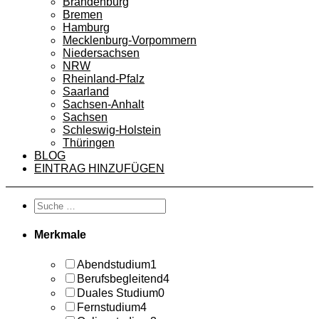
Brandenburg
Bremen
Hamburg
Mecklenburg-Vorpommern
Niedersachsen
NRW
Rheinland-Pfalz
Saarland
Sachsen-Anhalt
Sachsen
Schleswig-Holstein
Thüringen
BLOG
EINTRAG HINZUFÜGEN
Merkmale
Abendstudium
1
Berufsbegleitend
4
Duales Studium
0
Fernstudium
4