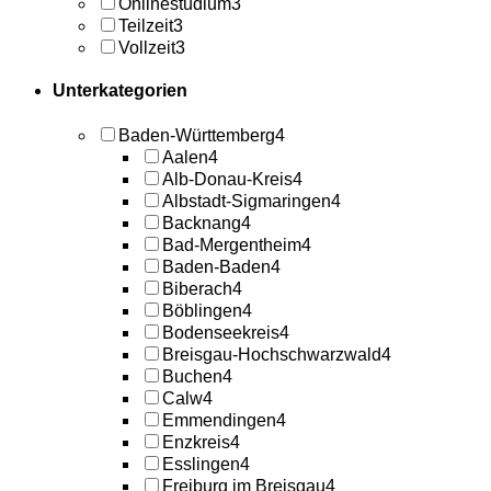
Onlinestudium
3
Teilzeit
3
Vollzeit
3
Unterkategorien
Baden-Württemberg
4
Aalen
4
Alb-Donau-Kreis
4
Albstadt-Sigmaringen
4
Backnang
4
Bad-Mergentheim
4
Baden-Baden
4
Biberach
4
Böblingen
4
Bodenseekreis
4
Breisgau-Hochschwarzwald
4
Buchen
4
Calw
4
Emmendingen
4
Enzkreis
4
Esslingen
4
Freiburg im Breisgau
4