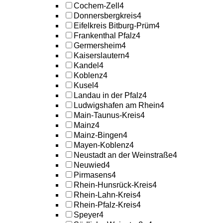
Cochem-Zell
4
Donnersbergkreis
4
Eifelkreis Bitburg-Prüm
4
Frankenthal Pfalz
4
Germersheim
4
Kaiserslautern
4
Kandel
4
Koblenz
4
Kusel
4
Landau in der Pfalz
4
Ludwigshafen am Rhein
4
Main-Taunus-Kreis
4
Mainz
4
Mainz-Bingen
4
Mayen-Koblenz
4
Neustadt an der Weinstraße
4
Neuwied
4
Pirmasens
4
Rhein-Hunsrück-Kreis
4
Rhein-Lahn-Kreis
4
Rhein-Pfalz-Kreis
4
Speyer
4