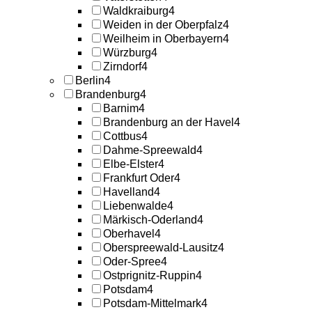
Waldkraiburg
4
Weiden in der Oberpfalz
4
Weilheim in Oberbayern
4
Würzburg
4
Zirndorf
4
Berlin
4
Brandenburg
4
Barnim
4
Brandenburg an der Havel
4
Cottbus
4
Dahme-Spreewald
4
Elbe-Elster
4
Frankfurt Oder
4
Havelland
4
Liebenwalde
4
Märkisch-Oderland
4
Oberhavel
4
Oberspreewald-Lausitz
4
Oder-Spree
4
Ostprignitz-Ruppin
4
Potsdam
4
Potsdam-Mittelmark
4