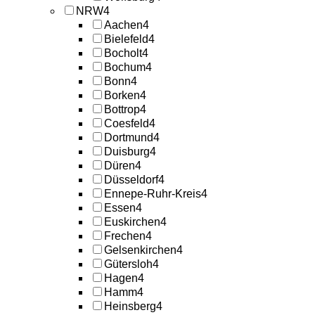
NRW
4
Aachen
4
Bielefeld
4
Bocholt
4
Bochum
4
Bonn
4
Borken
4
Bottrop
4
Coesfeld
4
Dortmund
4
Duisburg
4
Düren
4
Düsseldorf
4
Ennepe-Ruhr-Kreis
4
Essen
4
Euskirchen
4
Frechen
4
Gelsenkirchen
4
Gütersloh
4
Hagen
4
Hamm
4
Heinsberg
4