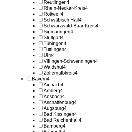
Reutlingen
4
Rhein-Neckar-Kreis
4
Rottweil
4
Schwäbisch Hall
4
Schwarzwald-Baar-Kreis
4
Sigmaringen
4
Stuttgart
4
Tübingen
4
Tuttlingen
4
Ulm
4
Villingen-Schwenningen
4
Waldshut
4
Zollernalbkreis
4
Bayern
4
Aichach
4
Amberg
4
Ansbach
4
Aschaffenburg
4
Augsburg
4
Bad Kissingen
4
Bad Reichenhall
4
Bamberg
4
Bayreuth
4