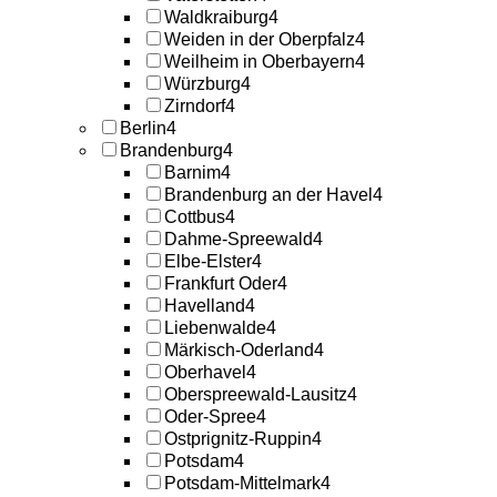
Waldkraiburg
4
Weiden in der Oberpfalz
4
Weilheim in Oberbayern
4
Würzburg
4
Zirndorf
4
Berlin
4
Brandenburg
4
Barnim
4
Brandenburg an der Havel
4
Cottbus
4
Dahme-Spreewald
4
Elbe-Elster
4
Frankfurt Oder
4
Havelland
4
Liebenwalde
4
Märkisch-Oderland
4
Oberhavel
4
Oberspreewald-Lausitz
4
Oder-Spree
4
Ostprignitz-Ruppin
4
Potsdam
4
Potsdam-Mittelmark
4