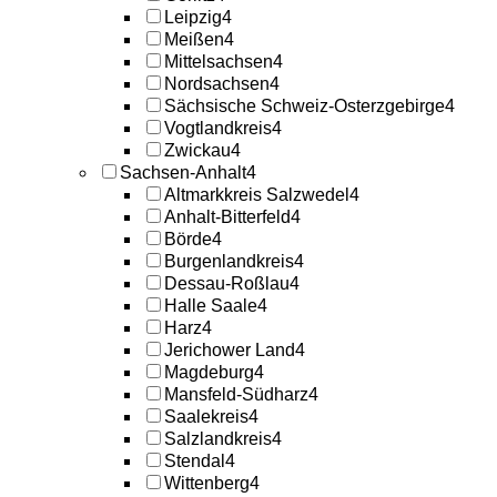
Leipzig
4
Meißen
4
Mittelsachsen
4
Nordsachsen
4
Sächsische Schweiz-Osterzgebirge
4
Vogtlandkreis
4
Zwickau
4
Sachsen-Anhalt
4
Altmarkkreis Salzwedel
4
Anhalt-Bitterfeld
4
Börde
4
Burgenlandkreis
4
Dessau-Roßlau
4
Halle Saale
4
Harz
4
Jerichower Land
4
Magdeburg
4
Mansfeld-Südharz
4
Saalekreis
4
Salzlandkreis
4
Stendal
4
Wittenberg
4