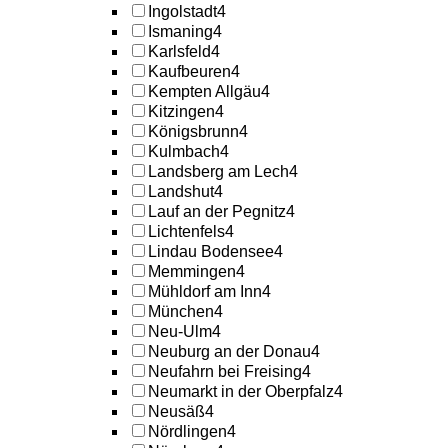
Ingolstadt
4
Ismaning
4
Karlsfeld
4
Kaufbeuren
4
Kempten Allgäu
4
Kitzingen
4
Königsbrunn
4
Kulmbach
4
Landsberg am Lech
4
Landshut
4
Lauf an der Pegnitz
4
Lichtenfels
4
Lindau Bodensee
4
Memmingen
4
Mühldorf am Inn
4
München
4
Neu-Ulm
4
Neuburg an der Donau
4
Neufahrn bei Freising
4
Neumarkt in der Oberpfalz
4
Neusäß
4
Nördlingen
4