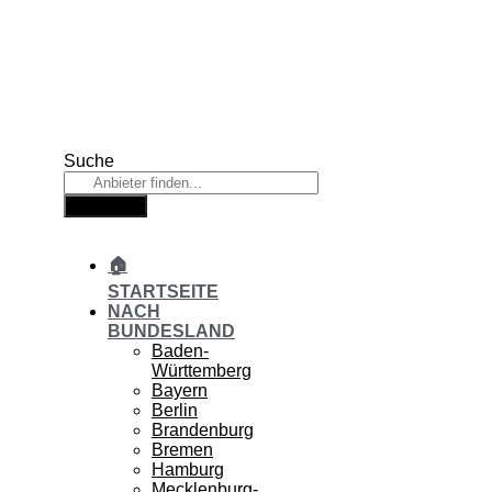
Zum
Inhalt
springen
Suche
Suche
🏠
STARTSEITE
NACH
BUNDESLAND
Baden-
Württemberg
Bayern
Berlin
Brandenburg
Bremen
Hamburg
Mecklenburg-