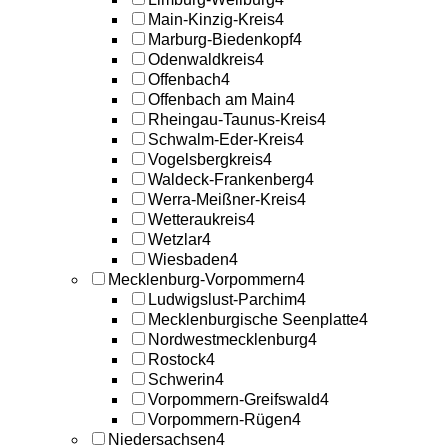
Main-Kinzig-Kreis
4
Marburg-Biedenkopf
4
Odenwaldkreis
4
Offenbach
4
Offenbach am Main
4
Rheingau-Taunus-Kreis
4
Schwalm-Eder-Kreis
4
Vogelsbergkreis
4
Waldeck-Frankenberg
4
Werra-Meißner-Kreis
4
Wetteraukreis
4
Wetzlar
4
Wiesbaden
4
Mecklenburg-Vorpommern
4
Ludwigslust-Parchim
4
Mecklenburgische Seenplatte
4
Nordwestmecklenburg
4
Rostock
4
Schwerin
4
Vorpommern-Greifswald
4
Vorpommern-Rügen
4
Niedersachsen
4