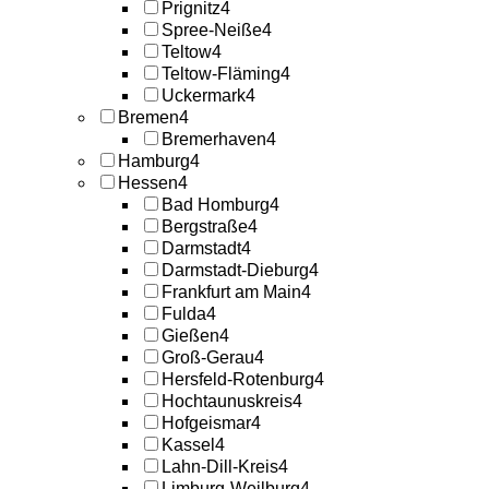
Prignitz
4
Spree-Neiße
4
Teltow
4
Teltow-Fläming
4
Uckermark
4
Bremen
4
Bremerhaven
4
Hamburg
4
Hessen
4
Bad Homburg
4
Bergstraße
4
Darmstadt
4
Darmstadt-Dieburg
4
Frankfurt am Main
4
Fulda
4
Gießen
4
Groß-Gerau
4
Hersfeld-Rotenburg
4
Hochtaunuskreis
4
Hofgeismar
4
Kassel
4
Lahn-Dill-Kreis
4
Limburg-Weilburg
4