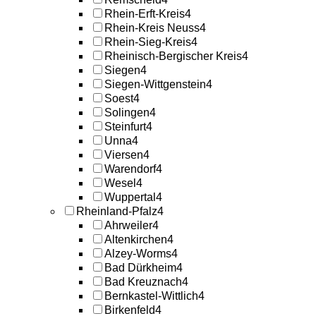
Rhein-Erft-Kreis
4
Rhein-Kreis Neuss
4
Rhein-Sieg-Kreis
4
Rheinisch-Bergischer Kreis
4
Siegen
4
Siegen-Wittgenstein
4
Soest
4
Solingen
4
Steinfurt
4
Unna
4
Viersen
4
Warendorf
4
Wesel
4
Wuppertal
4
Rheinland-Pfalz
4
Ahrweiler
4
Altenkirchen
4
Alzey-Worms
4
Bad Dürkheim
4
Bad Kreuznach
4
Bernkastel-Wittlich
4
Birkenfeld
4