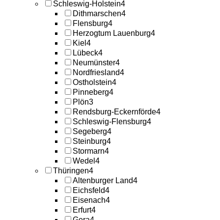
Schleswig-Holstein
4
Dithmarschen
4
Flensburg
4
Herzogtum Lauenburg
4
Kiel
4
Lübeck
4
Neumünster
4
Nordfriesland
4
Ostholstein
4
Pinneberg
4
Plön
3
Rendsburg-Eckernförde
4
Schleswig-Flensburg
4
Segeberg
4
Steinburg
4
Stormarn
4
Wedel
4
Thüringen
4
Altenburger Land
4
Eichsfeld
4
Eisenach
4
Erfurt
4
Gera
4