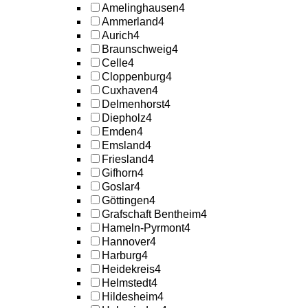
Amelinghausen
4
Ammerland
4
Aurich
4
Braunschweig
4
Celle
4
Cloppenburg
4
Cuxhaven
4
Delmenhorst
4
Diepholz
4
Emden
4
Emsland
4
Friesland
4
Gifhorn
4
Goslar
4
Göttingen
4
Grafschaft Bentheim
4
Hameln-Pyrmont
4
Hannover
4
Harburg
4
Heidekreis
4
Helmstedt
4
Hildesheim
4