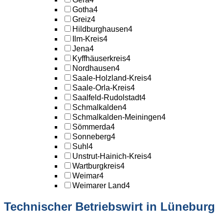
Gotha
4
Greiz
4
Hildburghausen
4
Ilm-Kreis
4
Jena
4
Kyffhäuserkreis
4
Nordhausen
4
Saale-Holzland-Kreis
4
Saale-Orla-Kreis
4
Saalfeld-Rudolstadt
4
Schmalkalden
4
Schmalkalden-Meiningen
4
Sömmerda
4
Sonneberg
4
Suhl
4
Unstrut-Hainich-Kreis
4
Wartburgkreis
4
Weimar
4
Weimarer Land
4
Technischer Betriebswirt in Lüneburg