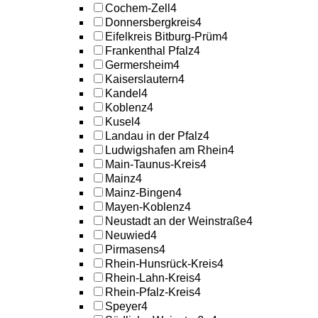
Cochem-Zell
4
Donnersbergkreis
4
Eifelkreis Bitburg-Prüm
4
Frankenthal Pfalz
4
Germersheim
4
Kaiserslautern
4
Kandel
4
Koblenz
4
Kusel
4
Landau in der Pfalz
4
Ludwigshafen am Rhein
4
Main-Taunus-Kreis
4
Mainz
4
Mainz-Bingen
4
Mayen-Koblenz
4
Neustadt an der Weinstraße
4
Neuwied
4
Pirmasens
4
Rhein-Hunsrück-Kreis
4
Rhein-Lahn-Kreis
4
Rhein-Pfalz-Kreis
4
Speyer
4