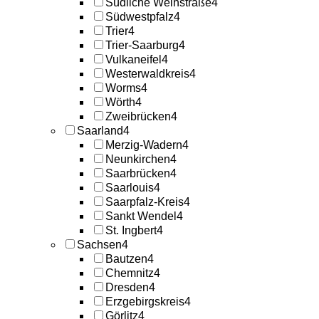
Südliche Weinstraße
4
Südwestpfalz
4
Trier
4
Trier-Saarburg
4
Vulkaneifel
4
Westerwaldkreis
4
Worms
4
Wörth
4
Zweibrücken
4
Saarland
4
Merzig-Wadern
4
Neunkirchen
4
Saarbrücken
4
Saarlouis
4
Saarpfalz-Kreis
4
Sankt Wendel
4
St. Ingbert
4
Sachsen
4
Bautzen
4
Chemnitz
4
Dresden
4
Erzgebirgskreis
4
Görlitz
4