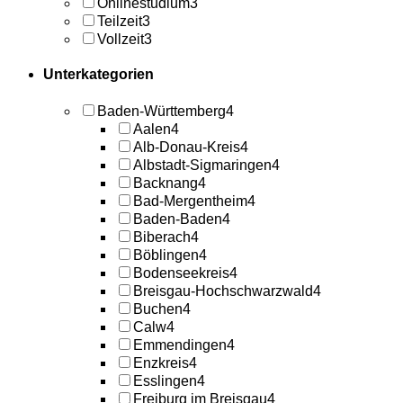
Onlinestudium
3
Teilzeit
3
Vollzeit
3
Unterkategorien
Baden-Württemberg
4
Aalen
4
Alb-Donau-Kreis
4
Albstadt-Sigmaringen
4
Backnang
4
Bad-Mergentheim
4
Baden-Baden
4
Biberach
4
Böblingen
4
Bodenseekreis
4
Breisgau-Hochschwarzwald
4
Buchen
4
Calw
4
Emmendingen
4
Enzkreis
4
Esslingen
4
Freiburg im Breisgau
4