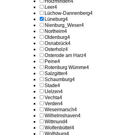
Holzminden
4
Leer
4
Lüchow-Dannenberg
4
Lüneburg
4
Nienburg_Weser
4
Northeim
4
Oldenburg
4
Osnabrück
4
Osterholz
4
Osterode am Harz
4
Peine
4
Rotenburg Wümme
4
Salzgitter
4
Schaumburg
4
Stade
4
Uelzen
4
Vechta
4
Verden
4
Wesermarsch
4
Wilhelmshaven
4
Wittmund
4
Wolfenbüttel
4
Wolfsburg
4