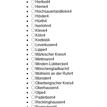
Herford
4
Herne
4
Hochsauerlandkreis
4
Höxter
4
Hürth
4
Iserlohn
4
Kleve
4
Köln
4
Krefeld
4
Leverkusen
4
Lippe
4
Märkischer Kreis
4
Mettmann
4
Minden-Lübbecke
4
Mönchengladbach
4
Mülheim an der Ruhr
4
Münster
4
Oberbergischer Kreis
4
Oberhausen
4
Olpe
4
Paderborn
4
Recklinghausen
4
Remscheid
4