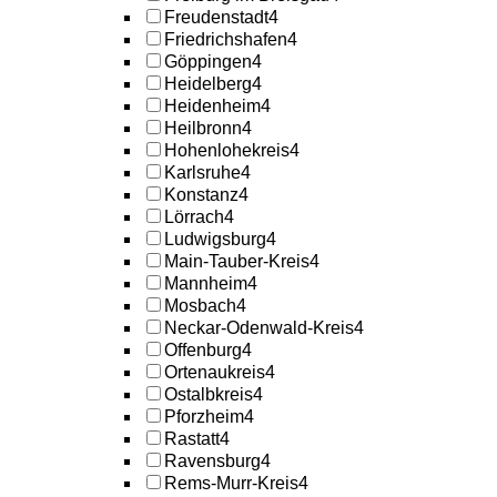
Freudenstadt
4
Friedrichshafen
4
Göppingen
4
Heidelberg
4
Heidenheim
4
Heilbronn
4
Hohenlohekreis
4
Karlsruhe
4
Konstanz
4
Lörrach
4
Ludwigsburg
4
Main-Tauber-Kreis
4
Mannheim
4
Mosbach
4
Neckar-Odenwald-Kreis
4
Offenburg
4
Ortenaukreis
4
Ostalbkreis
4
Pforzheim
4
Rastatt
4
Ravensburg
4
Rems-Murr-Kreis
4