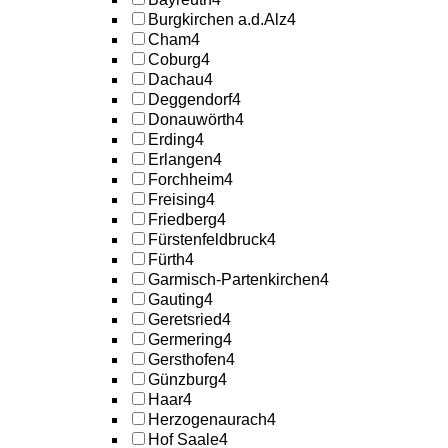
Burgkirchen a.d.Alz
4
Cham
4
Coburg
4
Dachau
4
Deggendorf
4
Donauwörth
4
Erding
4
Erlangen
4
Forchheim
4
Freising
4
Friedberg
4
Fürstenfeldbruck
4
Fürth
4
Garmisch-Partenkirchen
4
Gauting
4
Geretsried
4
Germering
4
Gersthofen
4
Günzburg
4
Haar
4
Herzogenaurach
4
Hof Saale
4