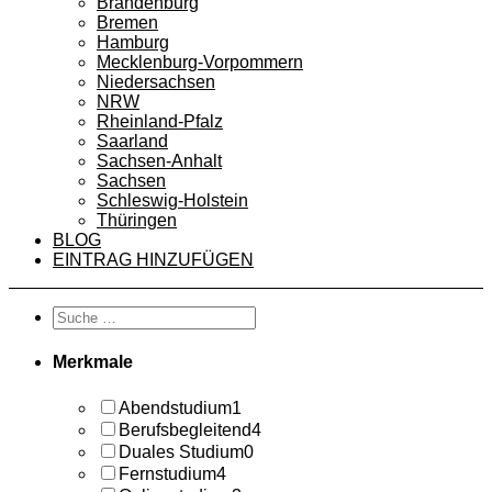
Brandenburg
Bremen
Hamburg
Mecklenburg-Vorpommern
Niedersachsen
NRW
Rheinland-Pfalz
Saarland
Sachsen-Anhalt
Sachsen
Schleswig-Holstein
Thüringen
BLOG
EINTRAG HINZUFÜGEN
Merkmale
Abendstudium
1
Berufsbegleitend
4
Duales Studium
0
Fernstudium
4