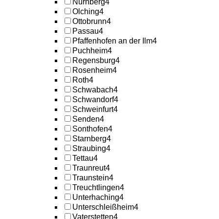
Nürnberg
4
Olching
4
Ottobrunn
4
Passau
4
Pfaffenhofen an der Ilm
4
Puchheim
4
Regensburg
4
Rosenheim
4
Roth
4
Schwabach
4
Schwandorf
4
Schweinfurt
4
Senden
4
Sonthofen
4
Starnberg
4
Straubing
4
Tettau
4
Traunreut
4
Traunstein
4
Treuchtlingen
4
Unterhaching
4
Unterschleißheim
4
Vaterstetten
4