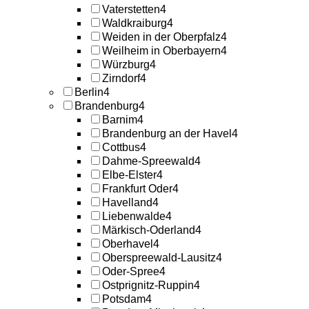
Vaterstetten
4
Waldkraiburg
4
Weiden in der Oberpfalz
4
Weilheim in Oberbayern
4
Würzburg
4
Zirndorf
4
Berlin
4
Brandenburg
4
Barnim
4
Brandenburg an der Havel
4
Cottbus
4
Dahme-Spreewald
4
Elbe-Elster
4
Frankfurt Oder
4
Havelland
4
Liebenwalde
4
Märkisch-Oderland
4
Oberhavel
4
Oberspreewald-Lausitz
4
Oder-Spree
4
Ostprignitz-Ruppin
4
Potsdam
4