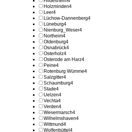
Hildesheim
4
Holzminden
4
Leer
4
Lüchow-Dannenberg
4
Lüneburg
4
Nienburg_Weser
4
Northeim
4
Oldenburg
4
Osnabrück
4
Osterholz
4
Osterode am Harz
4
Peine
4
Rotenburg Wümme
4
Salzgitter
4
Schaumburg
4
Stade
4
Uelzen
4
Vechta
4
Verden
4
Wesermarsch
4
Wilhelmshaven
4
Wittmund
4
Wolfenbüttel
4