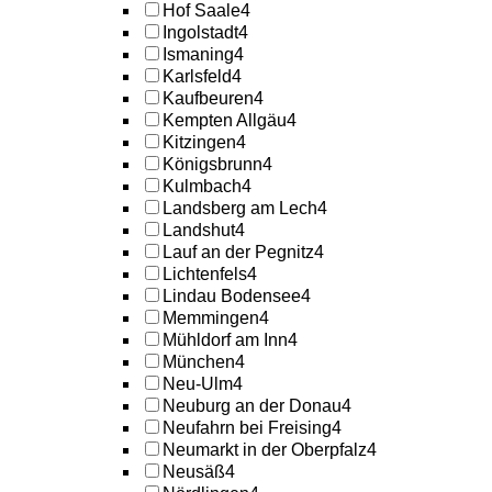
Hof Saale
4
Ingolstadt
4
Ismaning
4
Karlsfeld
4
Kaufbeuren
4
Kempten Allgäu
4
Kitzingen
4
Königsbrunn
4
Kulmbach
4
Landsberg am Lech
4
Landshut
4
Lauf an der Pegnitz
4
Lichtenfels
4
Lindau Bodensee
4
Memmingen
4
Mühldorf am Inn
4
München
4
Neu-Ulm
4
Neuburg an der Donau
4
Neufahrn bei Freising
4
Neumarkt in der Oberpfalz
4
Neusäß
4