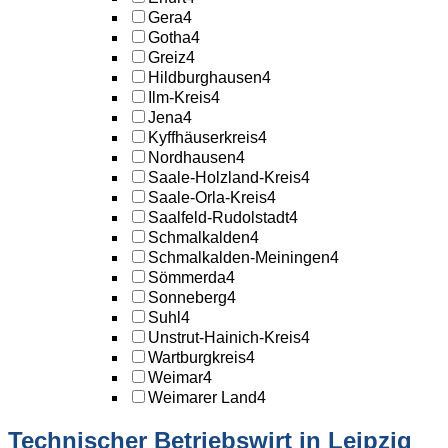
Gera
4
Gotha
4
Greiz
4
Hildburghausen
4
Ilm-Kreis
4
Jena
4
Kyffhäuserkreis
4
Nordhausen
4
Saale-Holzland-Kreis
4
Saale-Orla-Kreis
4
Saalfeld-Rudolstadt
4
Schmalkalden
4
Schmalkalden-Meiningen
4
Sömmerda
4
Sonneberg
4
Suhl
4
Unstrut-Hainich-Kreis
4
Wartburgkreis
4
Weimar
4
Weimarer Land
4
Technischer Betriebswirt in Leipzig