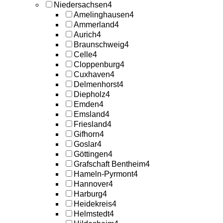
Niedersachsen
4
Amelinghausen
4
Ammerland
4
Aurich
4
Braunschweig
4
Celle
4
Cloppenburg
4
Cuxhaven
4
Delmenhorst
4
Diepholz
4
Emden
4
Emsland
4
Friesland
4
Gifhorn
4
Goslar
4
Göttingen
4
Grafschaft Bentheim
4
Hameln-Pyrmont
4
Hannover
4
Harburg
4
Heidekreis
4
Helmstedt
4