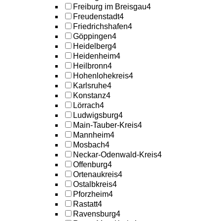
Freiburg im Breisgau
4
Freudenstadt
4
Friedrichshafen
4
Göppingen
4
Heidelberg
4
Heidenheim
4
Heilbronn
4
Hohenlohekreis
4
Karlsruhe
4
Konstanz
4
Lörrach
4
Ludwigsburg
4
Main-Tauber-Kreis
4
Mannheim
4
Mosbach
4
Neckar-Odenwald-Kreis
4
Offenburg
4
Ortenaukreis
4
Ostalbkreis
4
Pforzheim
4
Rastatt
4
Ravensburg
4