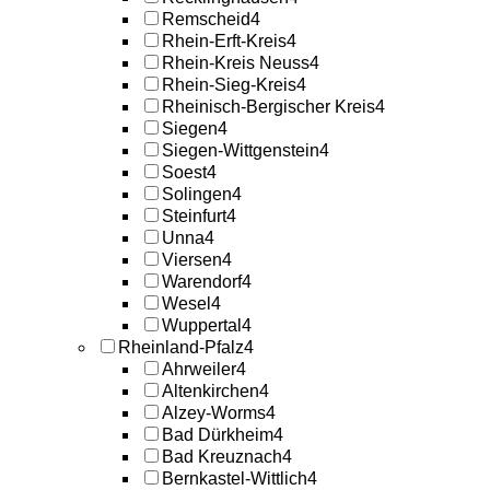
Remscheid
4
Rhein-Erft-Kreis
4
Rhein-Kreis Neuss
4
Rhein-Sieg-Kreis
4
Rheinisch-Bergischer Kreis
4
Siegen
4
Siegen-Wittgenstein
4
Soest
4
Solingen
4
Steinfurt
4
Unna
4
Viersen
4
Warendorf
4
Wesel
4
Wuppertal
4
Rheinland-Pfalz
4
Ahrweiler
4
Altenkirchen
4
Alzey-Worms
4
Bad Dürkheim
4
Bad Kreuznach
4
Bernkastel-Wittlich
4