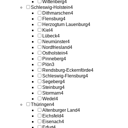
Wittenberg
4
Schleswig-Holstein
4
Dithmarschen
4
Flensburg
4
Herzogtum Lauenburg
4
Kiel
4
Lübeck
4
Neumünster
4
Nordfriesland
4
Ostholstein
4
Pinneberg
4
Plön
3
Rendsburg-Eckernförde
4
Schleswig-Flensburg
4
Segeberg
4
Steinburg
4
Stormarn
4
Wedel
4
Thüringen
4
Altenburger Land
4
Eichsfeld
4
Eisenach
4
Erfurt
4