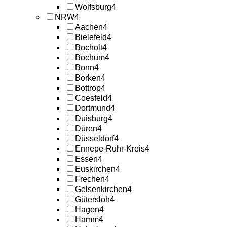
Wolfsburg
4
NRW
4
Aachen
4
Bielefeld
4
Bocholt
4
Bochum
4
Bonn
4
Borken
4
Bottrop
4
Coesfeld
4
Dortmund
4
Duisburg
4
Düren
4
Düsseldorf
4
Ennepe-Ruhr-Kreis
4
Essen
4
Euskirchen
4
Frechen
4
Gelsenkirchen
4
Gütersloh
4
Hagen
4
Hamm
4