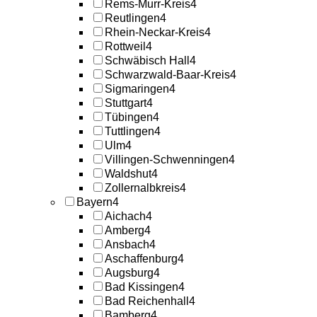
Rems-Murr-Kreis
4
Reutlingen
4
Rhein-Neckar-Kreis
4
Rottweil
4
Schwäbisch Hall
4
Schwarzwald-Baar-Kreis
4
Sigmaringen
4
Stuttgart
4
Tübingen
4
Tuttlingen
4
Ulm
4
Villingen-Schwenningen
4
Waldshut
4
Zollernalbkreis
4
Bayern
4
Aichach
4
Amberg
4
Ansbach
4
Aschaffenburg
4
Augsburg
4
Bad Kissingen
4
Bad Reichenhall
4
Bamberg
4