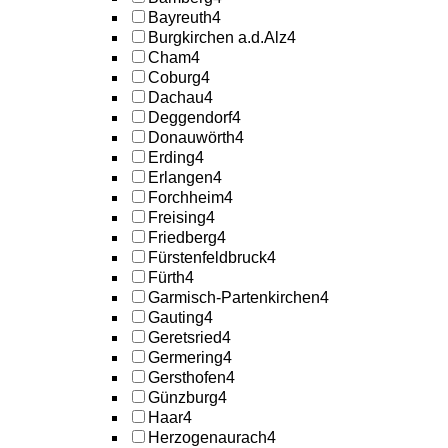
Bayreuth
4
Burgkirchen a.d.Alz
4
Cham
4
Coburg
4
Dachau
4
Deggendorf
4
Donauwörth
4
Erding
4
Erlangen
4
Forchheim
4
Freising
4
Friedberg
4
Fürstenfeldbruck
4
Fürth
4
Garmisch-Partenkirchen
4
Gauting
4
Geretsried
4
Germering
4
Gersthofen
4
Günzburg
4
Haar
4
Herzogenaurach
4