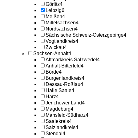
Görlitz
4
Leipzig
6
Meißen
4
Mittelsachsen
4
Nordsachsen
4
Sächsische Schweiz-Osterzgebirge
4
Vogtlandkreis
4
Zwickau
4
Sachsen-Anhalt
4
Altmarkkreis Salzwedel
4
Anhalt-Bitterfeld
4
Börde
4
Burgenlandkreis
4
Dessau-Roßlau
4
Halle Saale
4
Harz
4
Jerichower Land
4
Magdeburg
4
Mansfeld-Südharz
4
Saalekreis
4
Salzlandkreis
4
Stendal
4