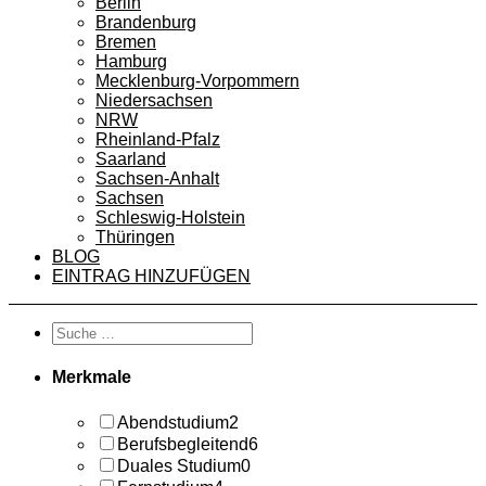
Berlin
Brandenburg
Bremen
Hamburg
Mecklenburg-Vorpommern
Niedersachsen
NRW
Rheinland-Pfalz
Saarland
Sachsen-Anhalt
Sachsen
Schleswig-Holstein
Thüringen
BLOG
EINTRAG HINZUFÜGEN
Merkmale
Abendstudium
2
Berufsbegleitend
6
Duales Studium
0