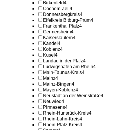
Birkenfeld
4
Cochem-Zell
4
Donnersbergkreis
4
Eifelkreis Bitburg-Prüm
4
Frankenthal Pfalz
4
Germersheim
4
Kaiserslautern
4
Kandel
4
Koblenz
4
Kusel
4
Landau in der Pfalz
4
Ludwigshafen am Rhein
4
Main-Taunus-Kreis
4
Mainz
4
Mainz-Bingen
4
Mayen-Koblenz
4
Neustadt an der Weinstraße
4
Neuwied
4
Pirmasens
4
Rhein-Hunsrück-Kreis
4
Rhein-Lahn-Kreis
4
Rhein-Pfalz-Kreis
4