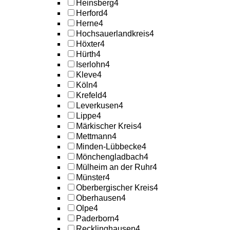
Heinsberg
4
Herford
4
Herne
4
Hochsauerlandkreis
4
Höxter
4
Hürth
4
Iserlohn
4
Kleve
4
Köln
4
Krefeld
4
Leverkusen
4
Lippe
4
Märkischer Kreis
4
Mettmann
4
Minden-Lübbecke
4
Mönchengladbach
4
Mülheim an der Ruhr
4
Münster
4
Oberbergischer Kreis
4
Oberhausen
4
Olpe
4
Paderborn
4
Recklinghausen
4