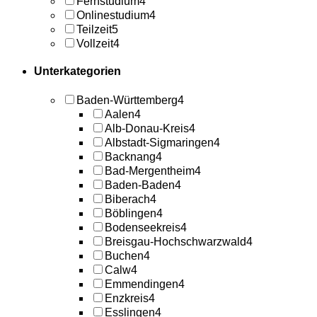
Fernstudium
4
Onlinestudium
4
Teilzeit
5
Vollzeit
4
Unterkategorien
Baden-Württemberg
4
Aalen
4
Alb-Donau-Kreis
4
Albstadt-Sigmaringen
4
Backnang
4
Bad-Mergentheim
4
Baden-Baden
4
Biberach
4
Böblingen
4
Bodenseekreis
4
Breisgau-Hochschwarzwald
4
Buchen
4
Calw
4
Emmendingen
4
Enzkreis
4
Esslingen
4