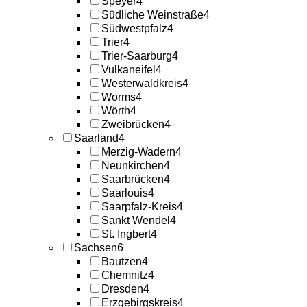
Speyer
4
Südliche Weinstraße
4
Südwestpfalz
4
Trier
4
Trier-Saarburg
4
Vulkaneifel
4
Westerwaldkreis
4
Worms
4
Wörth
4
Zweibrücken
4
Saarland
4
Merzig-Wadern
4
Neunkirchen
4
Saarbrücken
4
Saarlouis
4
Saarpfalz-Kreis
4
Sankt Wendel
4
St. Ingbert
4
Sachsen
6
Bautzen
4
Chemnitz
4
Dresden
4
Erzgebirgskreis
4