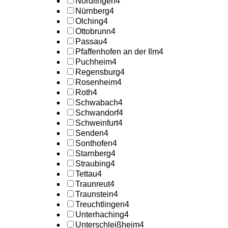
Nördlingen
4
Nürnberg
4
Olching
4
Ottobrunn
4
Passau
4
Pfaffenhofen an der Ilm
4
Puchheim
4
Regensburg
4
Rosenheim
4
Roth
4
Schwabach
4
Schwandorf
4
Schweinfurt
4
Senden
4
Sonthofen
4
Starnberg
4
Straubing
4
Tettau
4
Traunreut
4
Traunstein
4
Treuchtlingen
4
Unterhaching
4
Unterschleißheim
4