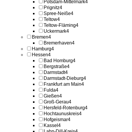
Potsdam-Mittelmark
4
Prignitz
4
Spree-Neiße
4
Teltow
4
Teltow-Fläming
4
Uckermark
4
Bremen
4
Bremerhaven
4
Hamburg
4
Hessen
4
Bad Homburg
4
Bergstraße
4
Darmstadt
4
Darmstadt-Dieburg
4
Frankfurt am Main
4
Fulda
4
Gießen
4
Groß-Gerau
4
Hersfeld-Rotenburg
4
Hochtaunuskreis
4
Hofgeismar
4
Kassel
4
Lahn-Dill-Kreis
4