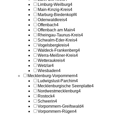
Limburg-Weilburg
4
Main-Kinzig-Kreis
4
Marburg-Biedenkopf
4
Odenwaldkreis
4
Offenbach
4
Offenbach am Main
4
Rheingau-Taunus-Kreis
4
Schwalm-Eder-Kreis
4
Vogelsbergkreis
4
Waldeck-Frankenberg
4
Werra-Meißner-Kreis
4
Wetteraukreis
4
Wetzlar
4
Wiesbaden
4
Mecklenburg-Vorpommern
4
Ludwigslust-Parchim
4
Mecklenburgische Seenplatte
4
Nordwestmecklenburg
4
Rostock
4
Schwerin
4
Vorpommern-Greifswald
4
Vorpommern-Rügen
4