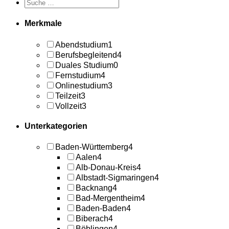
Merkmale
Abendstudium
1
Berufsbegleitend
4
Duales Studium
0
Fernstudium
4
Onlinestudium
3
Teilzeit
3
Vollzeit
3
Unterkategorien
Baden-Württemberg
4
Aalen
4
Alb-Donau-Kreis
4
Albstadt-Sigmaringen
4
Backnang
4
Bad-Mergentheim
4
Baden-Baden
4
Biberach
4
Böblingen
4