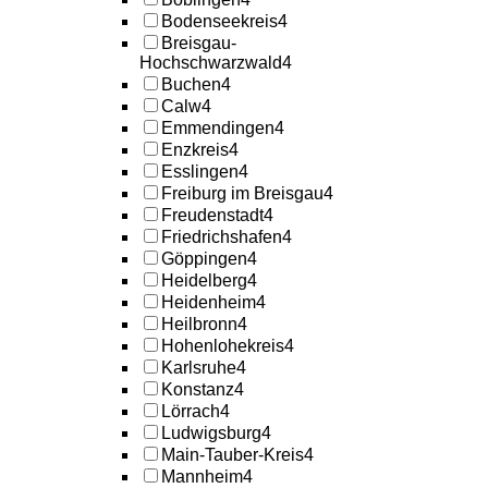
Bodenseekreis
4
Breisgau-
Hochschwarzwald
4
Buchen
4
Calw
4
Emmendingen
4
Enzkreis
4
Esslingen
4
Freiburg im Breisgau
4
Freudenstadt
4
Friedrichshafen
4
Göppingen
4
Heidelberg
4
Heidenheim
4
Heilbronn
4
Hohenlohekreis
4
Karlsruhe
4
Konstanz
4
Lörrach
4
Ludwigsburg
4
Main-Tauber-Kreis
4
Mannheim
4