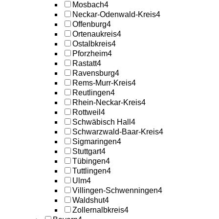
Mosbach
4
Neckar-Odenwald-Kreis
4
Offenburg
4
Ortenaukreis
4
Ostalbkreis
4
Pforzheim
4
Rastatt
4
Ravensburg
4
Rems-Murr-Kreis
4
Reutlingen
4
Rhein-Neckar-Kreis
4
Rottweil
4
Schwäbisch Hall
4
Schwarzwald-Baar-Kreis
4
Sigmaringen
4
Stuttgart
4
Tübingen
4
Tuttlingen
4
Ulm
4
Villingen-Schwenningen
4
Waldshut
4
Zollernalbkreis
4