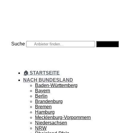
Zum
Inhalt
springen
Suche
Suche
🏠 STARTSEITE
NACH BUNDESLAND
Baden-Württemberg
Bayern
Berlin
Brandenburg
Bremen
Hamburg
Mecklenburg-Vorpommern
Niedersachsen
NRW