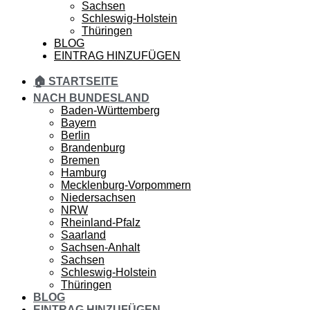
Sachsen
Schleswig-Holstein
Thüringen
BLOG
EINTRAG HINZUFÜGEN
🏠 STARTSEITE
NACH BUNDESLAND
Baden-Württemberg
Bayern
Berlin
Brandenburg
Bremen
Hamburg
Mecklenburg-Vorpommern
Niedersachsen
NRW
Rheinland-Pfalz
Saarland
Sachsen-Anhalt
Sachsen
Schleswig-Holstein
Thüringen
BLOG
EINTRAG HINZUFÜGEN