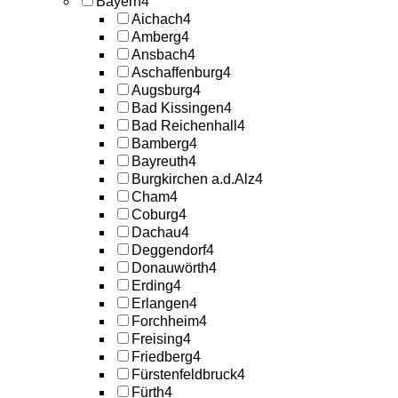
Bayern
4
Aichach
4
Amberg
4
Ansbach
4
Aschaffenburg
4
Augsburg
4
Bad Kissingen
4
Bad Reichenhall
4
Bamberg
4
Bayreuth
4
Burgkirchen a.d.Alz
4
Cham
4
Coburg
4
Dachau
4
Deggendorf
4
Donauwörth
4
Erding
4
Erlangen
4
Forchheim
4
Freising
4
Friedberg
4
Fürstenfeldbruck
4
Fürth
4