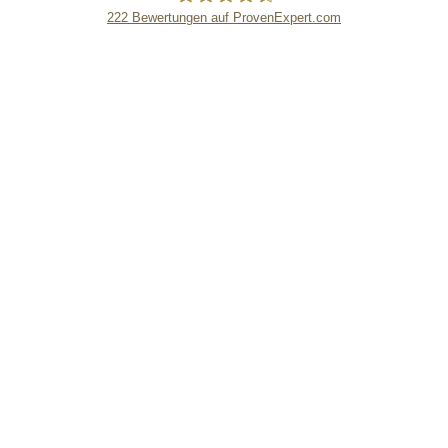
222
Bewertungen auf ProvenExpert.com
eEducation Net e.K.