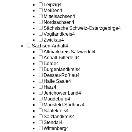
Leipzig
4
Meißen
4
Mittelsachsen
4
Nordsachsen
4
Sächsische Schweiz-Osterzgebirge
4
Vogtlandkreis
4
Zwickau
4
Sachsen-Anhalt
4
Altmarkkreis Salzwedel
4
Anhalt-Bitterfeld
4
Börde
4
Burgenlandkreis
4
Dessau-Roßlau
4
Halle Saale
4
Harz
4
Jerichower Land
4
Magdeburg
4
Mansfeld-Südharz
4
Saalekreis
4
Salzlandkreis
4
Stendal
4
Wittenberg
4