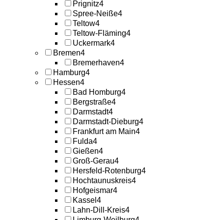
Prignitz
4
Spree-Neiße
4
Teltow
4
Teltow-Fläming
4
Uckermark
4
Bremen
4
Bremerhaven
4
Hamburg
4
Hessen
4
Bad Homburg
4
Bergstraße
4
Darmstadt
4
Darmstadt-Dieburg
4
Frankfurt am Main
4
Fulda
4
Gießen
4
Groß-Gerau
4
Hersfeld-Rotenburg
4
Hochtaunuskreis
4
Hofgeismar
4
Kassel
4
Lahn-Dill-Kreis
4
Limburg-Weilburg
4