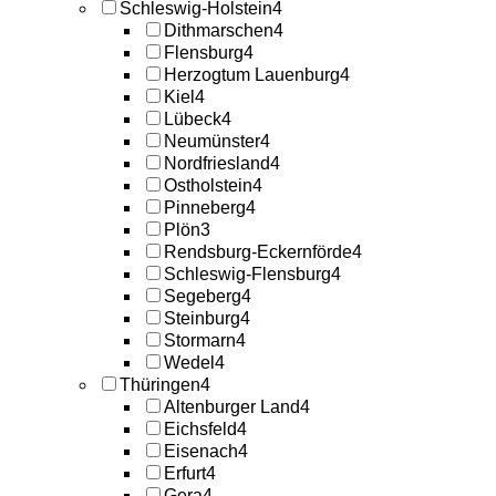
Schleswig-Holstein
4
Dithmarschen
4
Flensburg
4
Herzogtum Lauenburg
4
Kiel
4
Lübeck
4
Neumünster
4
Nordfriesland
4
Ostholstein
4
Pinneberg
4
Plön
3
Rendsburg-Eckernförde
4
Schleswig-Flensburg
4
Segeberg
4
Steinburg
4
Stormarn
4
Wedel
4
Thüringen
4
Altenburger Land
4
Eichsfeld
4
Eisenach
4
Erfurt
4
Gera
4