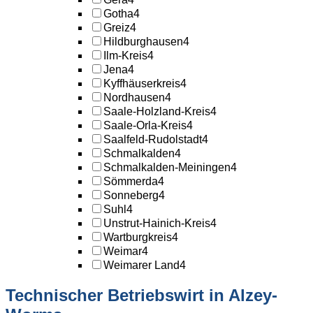
Gotha
4
Greiz
4
Hildburghausen
4
Ilm-Kreis
4
Jena
4
Kyffhäuserkreis
4
Nordhausen
4
Saale-Holzland-Kreis
4
Saale-Orla-Kreis
4
Saalfeld-Rudolstadt
4
Schmalkalden
4
Schmalkalden-Meiningen
4
Sömmerda
4
Sonneberg
4
Suhl
4
Unstrut-Hainich-Kreis
4
Wartburgkreis
4
Weimar
4
Weimarer Land
4
Technischer Betriebswirt in Alzey-