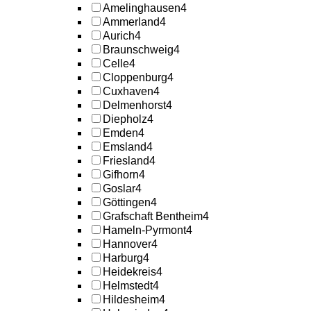
Amelinghausen
4
Ammerland
4
Aurich
4
Braunschweig
4
Celle
4
Cloppenburg
4
Cuxhaven
4
Delmenhorst
4
Diepholz
4
Emden
4
Emsland
4
Friesland
4
Gifhorn
4
Goslar
4
Göttingen
4
Grafschaft Bentheim
4
Hameln-Pyrmont
4
Hannover
4
Harburg
4
Heidekreis
4
Helmstedt
4
Hildesheim
4