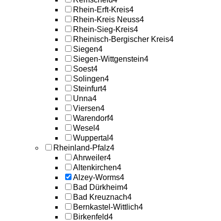
Rhein-Erft-Kreis
4
Rhein-Kreis Neuss
4
Rhein-Sieg-Kreis
4
Rheinisch-Bergischer Kreis
4
Siegen
4
Siegen-Wittgenstein
4
Soest
4
Solingen
4
Steinfurt
4
Unna
4
Viersen
4
Warendorf
4
Wesel
4
Wuppertal
4
Rheinland-Pfalz
4
Ahrweiler
4
Altenkirchen
4
Alzey-Worms
4
Bad Dürkheim
4
Bad Kreuznach
4
Bernkastel-Wittlich
4
Birkenfeld
4