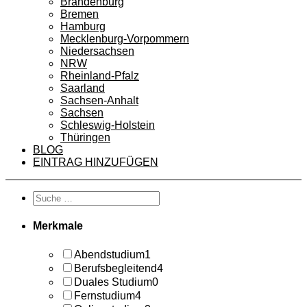
Brandenburg
Bremen
Hamburg
Mecklenburg-Vorpommern
Niedersachsen
NRW
Rheinland-Pfalz
Saarland
Sachsen-Anhalt
Sachsen
Schleswig-Holstein
Thüringen
BLOG
EINTRAG HINZUFÜGEN
Merkmale
Abendstudium
1
Berufsbegleitend
4
Duales Studium
0
Fernstudium
4