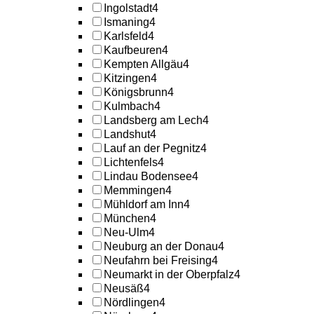
Ingolstadt
4
Ismaning
4
Karlsfeld
4
Kaufbeuren
4
Kempten Allgäu
4
Kitzingen
4
Königsbrunn
4
Kulmbach
4
Landsberg am Lech
4
Landshut
4
Lauf an der Pegnitz
4
Lichtenfels
4
Lindau Bodensee
4
Memmingen
4
Mühldorf am Inn
4
München
4
Neu-Ulm
4
Neuburg an der Donau
4
Neufahrn bei Freising
4
Neumarkt in der Oberpfalz
4
Neusäß
4
Nördlingen
4