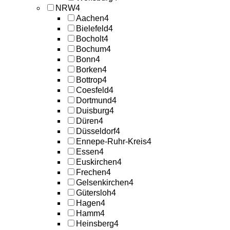
NRW
4
Aachen
4
Bielefeld
4
Bocholt
4
Bochum
4
Bonn
4
Borken
4
Bottrop
4
Coesfeld
4
Dortmund
4
Duisburg
4
Düren
4
Düsseldorf
4
Ennepe-Ruhr-Kreis
4
Essen
4
Euskirchen
4
Frechen
4
Gelsenkirchen
4
Gütersloh
4
Hagen
4
Hamm
4
Heinsberg
4