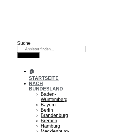
Zum
Inhalt
springen
Suche
Suche
🏠
STARTSEITE
NACH
BUNDESLAND
Baden-
Württemberg
Bayern
Berlin
Brandenburg
Bremen
Hamburg
Mecklenburg-