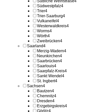
Südliche Weinstraße
4
Südwestpfalz
4
Trier
4
Trier-Saarburg
4
Vulkaneifel
4
Westerwaldkreis
4
Worms
4
Wörth
4
Zweibrücken
4
Saarland
4
Merzig-Wadern
4
Neunkirchen
4
Saarbrücken
4
Saarlouis
4
Saarpfalz-Kreis
4
Sankt Wendel
4
St. Ingbert
4
Sachsen
4
Bautzen
4
Chemnitz
4
Dresden
4
Erzgebirgskreis
4
Görlitz
4