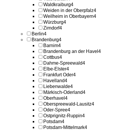
Waldkraiburg
4
Weiden in der Oberpfalz
4
Weilheim in Oberbayern
4
Würzburg
4
Zirndorf
4
Berlin
4
Brandenburg
4
Barnim
4
Brandenburg an der Havel
4
Cottbus
4
Dahme-Spreewald
4
Elbe-Elster
4
Frankfurt Oder
4
Havelland
4
Liebenwalde
4
Märkisch-Oderland
4
Oberhavel
4
Oberspreewald-Lausitz
4
Oder-Spree
4
Ostprignitz-Ruppin
4
Potsdam
4
Potsdam-Mittelmark
4