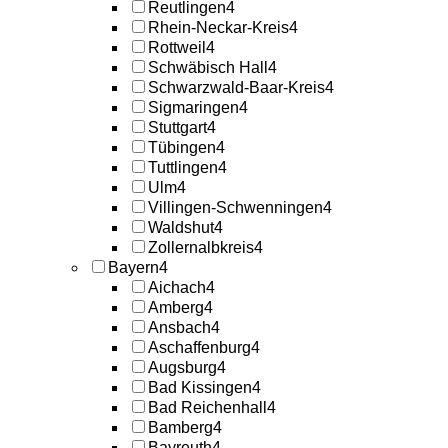
Reutlingen
4
Rhein-Neckar-Kreis
4
Rottweil
4
Schwäbisch Hall
4
Schwarzwald-Baar-Kreis
4
Sigmaringen
4
Stuttgart
4
Tübingen
4
Tuttlingen
4
Ulm
4
Villingen-Schwenningen
4
Waldshut
4
Zollernalbkreis
4
Bayern
4
Aichach
4
Amberg
4
Ansbach
4
Aschaffenburg
4
Augsburg
4
Bad Kissingen
4
Bad Reichenhall
4
Bamberg
4
Bayreuth
4