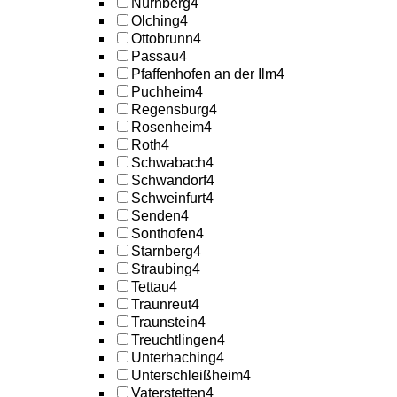
Nürnberg
4
Olching
4
Ottobrunn
4
Passau
4
Pfaffenhofen an der Ilm
4
Puchheim
4
Regensburg
4
Rosenheim
4
Roth
4
Schwabach
4
Schwandorf
4
Schweinfurt
4
Senden
4
Sonthofen
4
Starnberg
4
Straubing
4
Tettau
4
Traunreut
4
Traunstein
4
Treuchtlingen
4
Unterhaching
4
Unterschleißheim
4
Vaterstetten
4