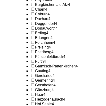
Burgkirchen a.d.Alz
4
Cham
4
Coburg
4
Dachau
4
Deggendorf
4
Donauwörth
4
Erding
4
Erlangen
4
Forchheim
4
Freising
4
Friedberg
4
Fürstenfeldbruck
4
Fürth
4
Garmisch-Partenkirchen
4
Gauting
4
Geretsried
4
Germering
4
Gersthofen
4
Günzburg
4
Haar
4
Herzogenaurach
4
Hof Saale
4