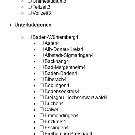
Onlinestudium
3
Teilzeit
3
Vollzeit
3
Unterkategorien
Baden-Württemberg
4
Aalen
4
Alb-Donau-Kreis
4
Albstadt-Sigmaringen
4
Backnang
4
Bad-Mergentheim
4
Baden-Baden
4
Biberach
4
Böblingen
4
Bodenseekreis
4
Breisgau-Hochschwarzwald
4
Buchen
4
Calw
4
Emmendingen
4
Enzkreis
4
Esslingen
4
Freiburg im Breisgau
4