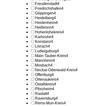
Freudenstadt
4
Friedrichshafen
4
Göppingen
4
Heidelberg
4
Heidenheim
4
Heilbronn
4
Hohenlohekreis
4
Karlsruhe
4
Konstanz
4
Lörrach
4
Ludwigsburg
4
Main-Tauber-Kreis
4
Mannheim
4
Mosbach
4
Neckar-Odenwald-Kreis
4
Offenburg
4
Ortenaukreis
4
Ostalbkreis
4
Pforzheim
4
Rastatt
4
Ravensburg
4
Rems-Murr-Kreis
4