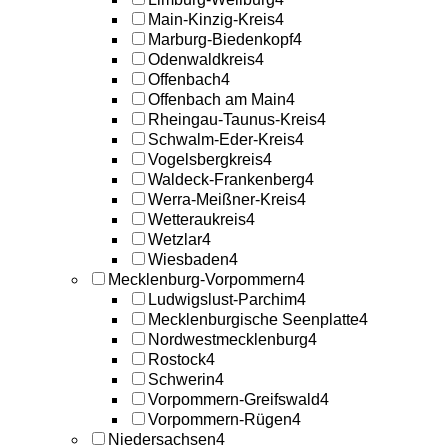
Main-Kinzig-Kreis
4
Marburg-Biedenkopf
4
Odenwaldkreis
4
Offenbach
4
Offenbach am Main
4
Rheingau-Taunus-Kreis
4
Schwalm-Eder-Kreis
4
Vogelsbergkreis
4
Waldeck-Frankenberg
4
Werra-Meißner-Kreis
4
Wetteraukreis
4
Wetzlar
4
Wiesbaden
4
Mecklenburg-Vorpommern
4
Ludwigslust-Parchim
4
Mecklenburgische Seenplatte
4
Nordwestmecklenburg
4
Rostock
4
Schwerin
4
Vorpommern-Greifswald
4
Vorpommern-Rügen
4
Niedersachsen
4