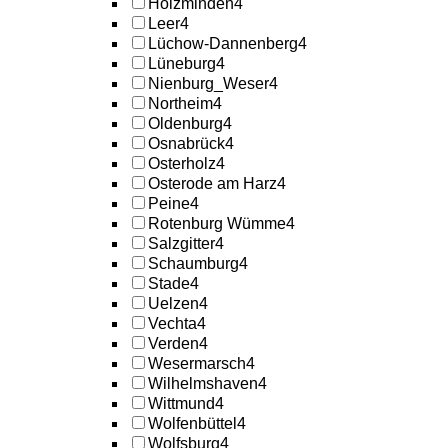
Holzminden
4
Leer
4
Lüchow-Dannenberg
4
Lüneburg
4
Nienburg_Weser
4
Northeim
4
Oldenburg
4
Osnabrück
4
Osterholz
4
Osterode am Harz
4
Peine
4
Rotenburg Wümme
4
Salzgitter
4
Schaumburg
4
Stade
4
Uelzen
4
Vechta
4
Verden
4
Wesermarsch
4
Wilhelmshaven
4
Wittmund
4
Wolfenbüttel
4
Wolfsburg
4