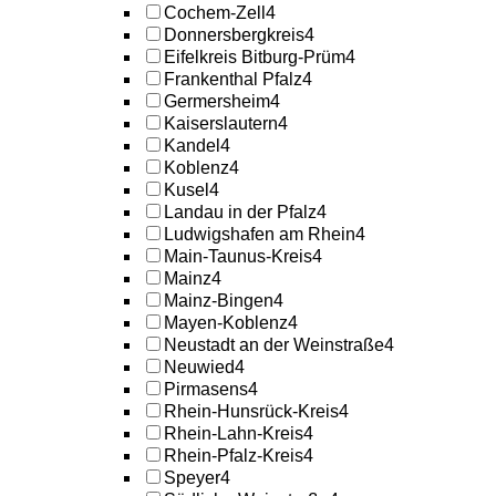
Cochem-Zell
4
Donnersbergkreis
4
Eifelkreis Bitburg-Prüm
4
Frankenthal Pfalz
4
Germersheim
4
Kaiserslautern
4
Kandel
4
Koblenz
4
Kusel
4
Landau in der Pfalz
4
Ludwigshafen am Rhein
4
Main-Taunus-Kreis
4
Mainz
4
Mainz-Bingen
4
Mayen-Koblenz
4
Neustadt an der Weinstraße
4
Neuwied
4
Pirmasens
4
Rhein-Hunsrück-Kreis
4
Rhein-Lahn-Kreis
4
Rhein-Pfalz-Kreis
4
Speyer
4