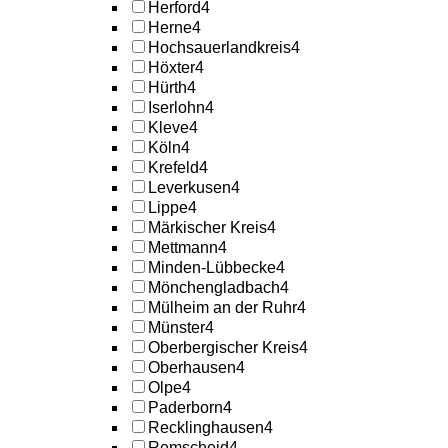
Herford
4
Herne
4
Hochsauerlandkreis
4
Höxter
4
Hürth
4
Iserlohn
4
Kleve
4
Köln
4
Krefeld
4
Leverkusen
4
Lippe
4
Märkischer Kreis
4
Mettmann
4
Minden-Lübbecke
4
Mönchengladbach
4
Mülheim an der Ruhr
4
Münster
4
Oberbergischer Kreis
4
Oberhausen
4
Olpe
4
Paderborn
4
Recklinghausen
4
Remscheid
4