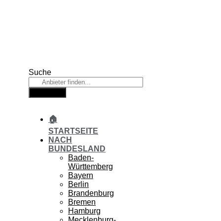
Zum
Inhalt
springen
Suche
Suche
🏠
STARTSEITE
NACH
BUNDESLAND
Baden-
Württemberg
Bayern
Berlin
Brandenburg
Bremen
Hamburg
Mecklenburg-