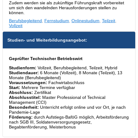
Zudem werden sie als zukünftige Führungskraft vorbereitet
um sich den wandelnden Herausforderungen stellen zu
können.
Berufsbegleitend
,
Fernstudium
,
Onlinestudium
,
Teilzeit
,
Vollzeit
Studien- und Weiterbildungsangebot:
Geprüfter Technischer Betriebswirt
Studienform:
Vollzeit, Berufsbegleitend, Teilzeit, Hybrid
Studiendauer:
6 Monate (Vollzeit), 8 Monate (Teilzeit), 13
Monate (Berufsbegleitend)
Voraussetzungen:
Fachwirtabschluss
Start:
Mehrere Termine verfügbar
Abschluss:
Zertifikat
Abschlusstitel:
Master Professional of Technical
Management (CCI)
Besonderheit:
Unterricht erfolgt online und vor Ort, je nach
Pandemie-Lage
Förderung:
durch Aufstiegs-BaföG möglich, Arbeitsförderung
nach SGB III, Soldatenversorgungsgesetz,
Begabtenförderung, Meisterbonus