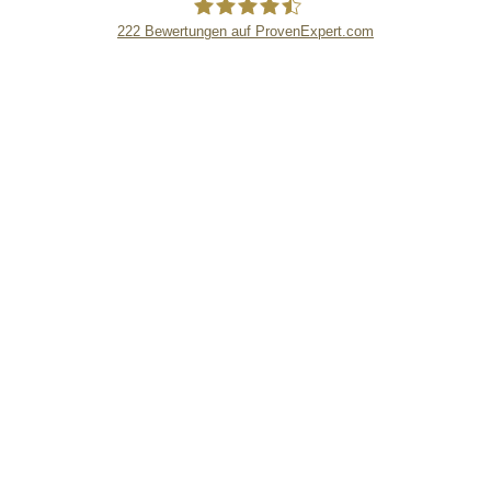
222
Bewertungen auf ProvenExpert.com
eEducation Net e.K.